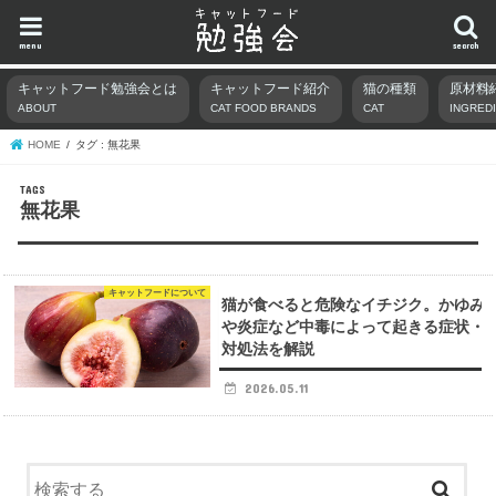
menu
search
キャットフード勉強会とは
キャットフード紹介
猫の種類
原材料
ABOUT
CAT FOOD BRANDS
CAT
INGRED
HOME
タグ : 無花果
無花果
キャットフードについて
猫が食べると危険なイチジク。かゆみ
や炎症など中毒によって起きる症状・
対処法を解説
2026.05.11