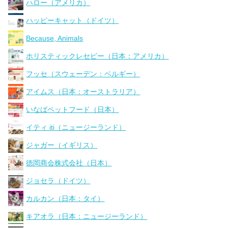
ハロー（アメリカ）
ハッピーキャット（ドイツ）
Because, Animals
ホリスティックレセピー（日本：アメリカ）
フッセ（スウェーデン：ベルギー）
アイムス（日本：オーストラリア）
いなばペットフード（日本）
イティ iti（ニュージーランド）
ジャガー（イギリス）
徳岡商会株式会社（日本）
ジョセラ（ドイツ）
カルカン（日本：タイ）
キアオラ（日本：ニュージーランド）