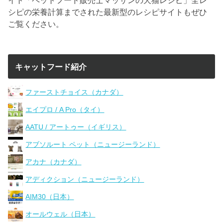
シピの栄養計算までされた最新型のレシピサイトもぜひ
ご覧ください。
キャットフード紹介
ファーストチョイス（カナダ）
エイプロ / A Pro（タイ）
AATU / アートゥー（イギリス）
アブソルート ペット（ニュージーランド）
アカナ（カナダ）
アディクション（ニュージーランド）
AIM30（日本）
オールウェル（日本）