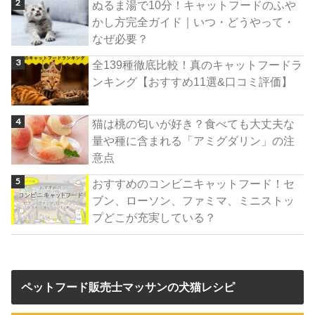
ぬるま湯で10分！キャットフードのふや
かし方完全ガイド｜いつ・どうやって・
なぜ必要？
全139種徹底比較！真のキャットフードラ
ンキング【おすすめ11選&口コミ評価】
猫は桃の匂いが好き？食べても大丈夫な
量や種に含まれる「アミグダリン」の注
意点
おすすめのコンビニキャットフード！セ
ブン、ローソン、ファミマ、ミニストッ
プどこが充実している？
ペットフード販売士マッサンの犬猫レシピ