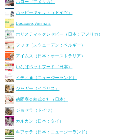
ハロー（アメリカ）
ハッピーキャット（ドイツ）
Because, Animals
ホリスティックレセピー（日本：アメリカ）
フッセ（スウェーデン：ベルギー）
アイムス（日本：オーストラリア）
いなばペットフード（日本）
イティ iti（ニュージーランド）
ジャガー（イギリス）
徳岡商会株式会社（日本）
ジョセラ（ドイツ）
カルカン（日本：タイ）
キアオラ（日本：ニュージーランド）