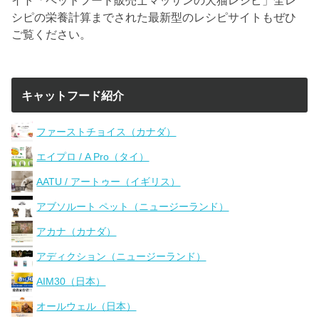
シピの栄養計算までされた最新型のレシピサイトもぜひ
ご覧ください。
キャットフード紹介
ファーストチョイス（カナダ）
エイプロ / A Pro（タイ）
AATU / アートゥー（イギリス）
アブソルート ペット（ニュージーランド）
アカナ（カナダ）
アディクション（ニュージーランド）
AIM30（日本）
オールウェル（日本）