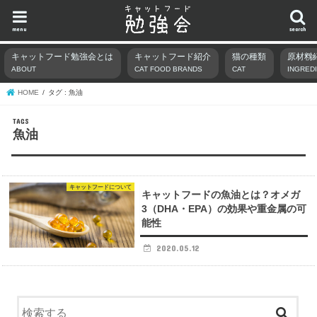
menu
search
キャットフード勉強会とは
キャットフード紹介
猫の種類
原材料
ABOUT
CAT FOOD BRANDS
CAT
INGRED
HOME
タグ : 魚油
魚油
キャットフードについて
キャットフードの魚油とは？オメガ
3（DHA・EPA）の効果や重金属の可
能性
2020.05.12