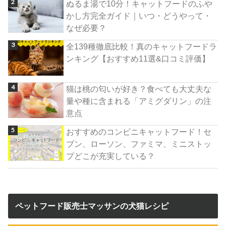
ぬるま湯で10分！キャットフードのふや
かし方完全ガイド｜いつ・どうやって・
なぜ必要？
全139種徹底比較！真のキャットフードラ
ンキング【おすすめ11選&口コミ評価】
猫は桃の匂いが好き？食べても大丈夫な
量や種に含まれる「アミグダリン」の注
意点
おすすめのコンビニキャットフード！セ
ブン、ローソン、ファミマ、ミニストッ
プどこが充実している？
ペットフード販売士マッサンの犬猫レシピ