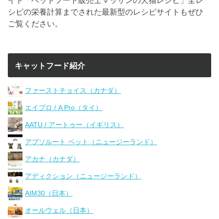
シピの栄養計算までされた最新型のレシピサイトもぜひ
ご覧ください。
キャットフード紹介
ファーストチョイス（カナダ）
エイプロ / A Pro（タイ）
AATU / アートゥー（イギリス）
アブソルート ペット（ニュージーランド）
アカナ（カナダ）
アディクション（ニュージーランド）
AIM30（日本）
オールウェル（日本）