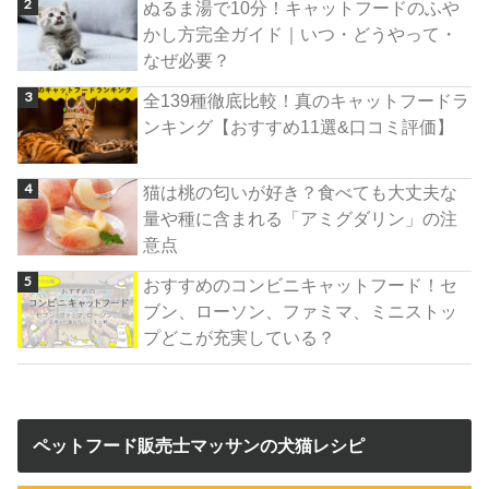
ぬるま湯で10分！キャットフードのふや
かし方完全ガイド｜いつ・どうやって・
なぜ必要？
全139種徹底比較！真のキャットフードラ
ンキング【おすすめ11選&口コミ評価】
猫は桃の匂いが好き？食べても大丈夫な
量や種に含まれる「アミグダリン」の注
意点
おすすめのコンビニキャットフード！セ
ブン、ローソン、ファミマ、ミニストッ
プどこが充実している？
ペットフード販売士マッサンの犬猫レシピ