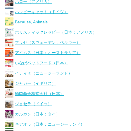
ハロー（アメリカ）
ハッピーキャット（ドイツ）
Because, Animals
ホリスティックレセピー（日本：アメリカ）
フッセ（スウェーデン：ベルギー）
アイムス（日本：オーストラリア）
いなばペットフード（日本）
イティ iti（ニュージーランド）
ジャガー（イギリス）
徳岡商会株式会社（日本）
ジョセラ（ドイツ）
カルカン（日本：タイ）
キアオラ（日本：ニュージーランド）