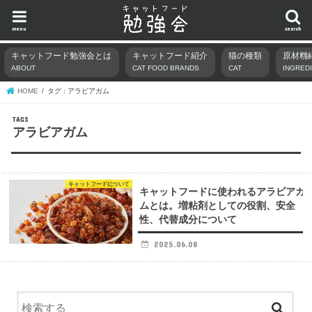
menu
search
キャットフード勉強会とは
キャットフード紹介
猫の種類
原材料
ABOUT
CAT FOOD BRANDS
CAT
INGRED
HOME
タグ : アラビアガム
アラビアガム
キャットフードについて
キャットフードに使われるアラビアガ
ムとは。増粘剤としての役割、安全
性、代替成分について
2025.06.08