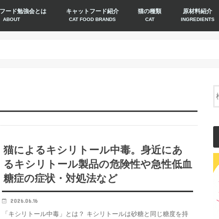
フード勉強会とは
キャットフード紹介
猫の種類
原材料紹介
ABOUT
CAT FOOD BRANDS
CAT
INGREDIENTS
猫によるキシリトール中毒。身近にあ
るキシリトール製品の危険性や急性低血
糖症の症状・対処法など
2026.06.16
「キシリトール中毒」とは？ キシリトールは砂糖と同じ糖度を持