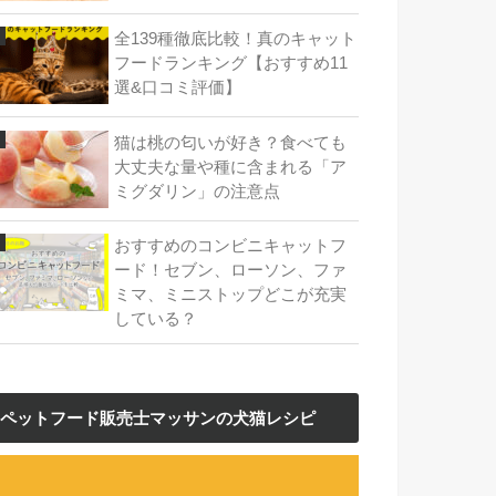
全139種徹底比較！真のキャット
フードランキング【おすすめ11
選&口コミ評価】
猫は桃の匂いが好き？食べても
大丈夫な量や種に含まれる「ア
ミグダリン」の注意点
おすすめのコンビニキャットフ
ード！セブン、ローソン、ファ
ミマ、ミニストップどこが充実
している？
ペットフード販売士マッサンの犬猫レシピ