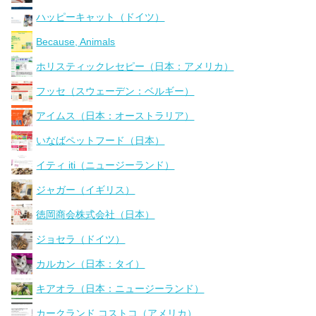
ハッピーキャット（ドイツ）
Because, Animals
ホリスティックレセピー（日本：アメリカ）
フッセ（スウェーデン：ベルギー）
アイムス（日本：オーストラリア）
いなばペットフード（日本）
イティ iti（ニュージーランド）
ジャガー（イギリス）
徳岡商会株式会社（日本）
ジョセラ（ドイツ）
カルカン（日本：タイ）
キアオラ（日本：ニュージーランド）
カークランド コストコ（アメリカ）