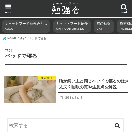
menu
search
キャットフード勉強会とは
キャットフード紹介
猫の種類
原材料
ABOUT
CAT FOOD BRANDS
CAT
INGRED
HOME
タグ : ベッドで寝る
ベッドで寝る
猫について
猫が飼い主と同じベッドで寝るのは大
丈夫？睡眠の質や注意点を解説
2026.04.15