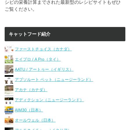
シピの栄養計算までされた最新型のレシピサイトもぜひ
ご覧ください。
キャットフード紹介
ファーストチョイス（カナダ）
エイプロ / A Pro（タイ）
AATU / アートゥー（イギリス）
アブソルート ペット（ニュージーランド）
アカナ（カナダ）
アディクション（ニュージーランド）
AIM30（日本）
オールウェル（日本）