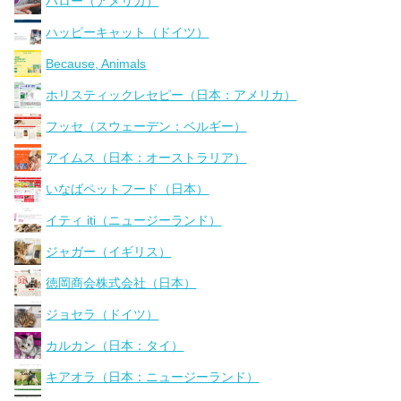
ハロー（アメリカ）
ハッピーキャット（ドイツ）
Because, Animals
ホリスティックレセピー（日本：アメリカ）
フッセ（スウェーデン：ベルギー）
アイムス（日本：オーストラリア）
いなばペットフード（日本）
イティ iti（ニュージーランド）
ジャガー（イギリス）
徳岡商会株式会社（日本）
ジョセラ（ドイツ）
カルカン（日本：タイ）
キアオラ（日本：ニュージーランド）