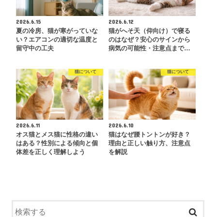
2026.6.15
2026.6.12
夏の冷房、猫が寒がっていな
猫がへそ天（仰向け）で寝る
い？エアコンの適切な温度と
のはなぜ？安心のサインから
留守中の工夫
病気の可能性・注意点まで…
猫について
猫について
2026.6.11
2026.6.10
オス猫とメス猫に性格の違い
猫はなぜ腰トントンが好き？
はある？性別による傾向と個
理由と正しい触り方、注意点
体差を正しく理解しよう
を解説