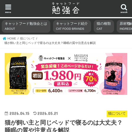
menu
search
キャットフード勉強会とは
キャットフード紹介
猫の種類
原材料
ABOUT
CAT FOOD BRANDS
CAT
INGRED
HOME
猫について
猫が飼い主と同じベッドで寝るのは大丈夫？睡眠の質や注意点を解説
2026.04.15
2026.05.21
猫について
猫が飼い主と同じベッドで寝るのは大丈夫？
睡眠の質や注意点を解説