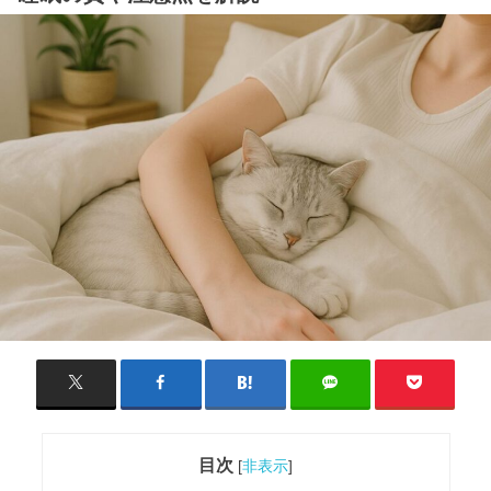
目次
[
非表示
]