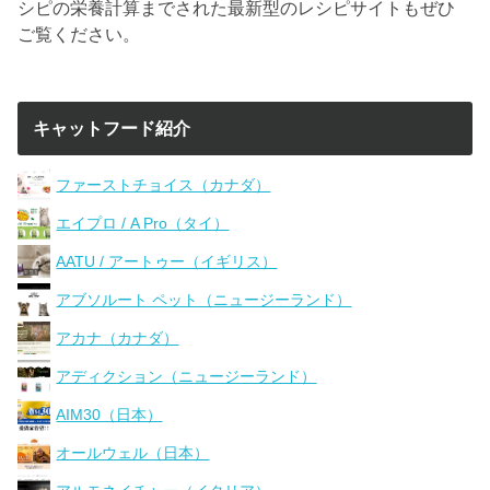
シピの栄養計算までされた最新型のレシピサイトもぜひ
ご覧ください。
キャットフード紹介
ファーストチョイス（カナダ）
エイプロ / A Pro（タイ）
AATU / アートゥー（イギリス）
アブソルート ペット（ニュージーランド）
アカナ（カナダ）
アディクション（ニュージーランド）
AIM30（日本）
オールウェル（日本）