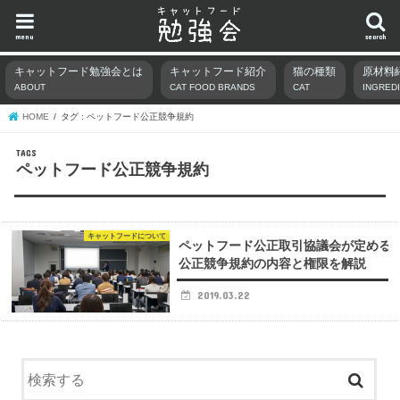
menu
search
キャットフード勉強会とは
キャットフード紹介
猫の種類
原材料
ABOUT
CAT FOOD BRANDS
CAT
INGRED
HOME
タグ : ペットフード公正競争規約
ペットフード公正競争規約
キャットフードについて
ペットフード公正取引協議会が定める
公正競争規約の内容と権限を解説
2019.03.22