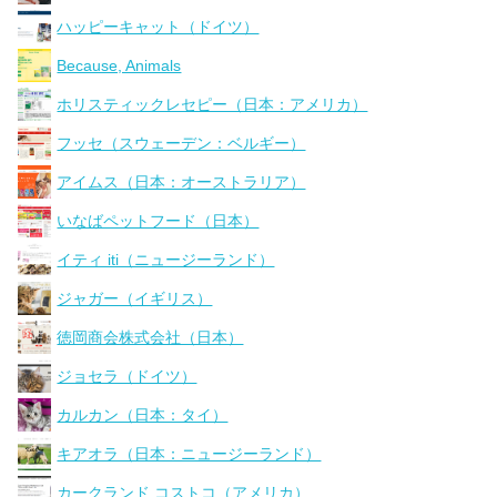
ハッピーキャット（ドイツ）
Because, Animals
ホリスティックレセピー（日本：アメリカ）
フッセ（スウェーデン：ベルギー）
アイムス（日本：オーストラリア）
いなばペットフード（日本）
イティ iti（ニュージーランド）
ジャガー（イギリス）
徳岡商会株式会社（日本）
ジョセラ（ドイツ）
カルカン（日本：タイ）
キアオラ（日本：ニュージーランド）
カークランド コストコ（アメリカ）