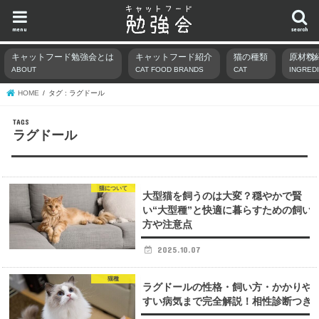
menu
search
キャットフード勉強会とは
キャットフード紹介
猫の種類
原材料
ABOUT
CAT FOOD BRANDS
CAT
INGRED
HOME
タグ : ラグドール
ラグドール
猫について
大型猫を飼うのは大変？穏やかで賢
い“大型種”と快適に暮らすための飼い
方や注意点
2025.10.07
猫種
ラグドールの性格・飼い方・かかりや
すい病気まで完全解説！相性診断つき