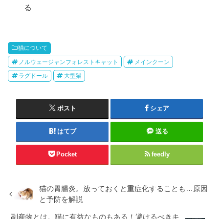
る
猫について
ノルウェージャンフォレストキャット
メインクーン
ラグドール
大型猫
ポスト
シェア
はてブ
送る
Pocket
feedly
猫の胃腸炎。放っておくと重症化することも…原因
と予防を解説
副産物とは。猫に有益なものもある！避けるべきキ