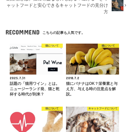
ャットフードと安心できるキャットフードの見分け
方
RECOMMEND
こちらの記事も人気です。
猫について
猫について
2025.7.31
2018.7.2
話題の「猫用ワイン」とは。
猫にバナナはOK？栄養素と与
ニュージーランド発、猫と乾
え方、与える時の注意点を解
杯する時代が到来？
説。
猫について
キャットフードについて