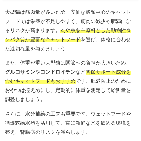
大型猫は筋肉量が多いため、安価な穀類中心のキャット
フードでは栄養が不足しやすく、筋肉の減少や肥満にな
るリスクが高まります。
肉や魚を主原料とした動物性タ
ンパク質が豊富なキャットフード
を選び、体格に合わせ
た適切な量を与えましょう。
また、体重が重い大型猫は関節への負担が大きいため、
グルコサミン
や
コンドロイチン
など
関節サポート成分を
含むキャットフードもおすすめ
です。肥満防止のために
おやつは控えめにし、定期的に体重を測定して給餌量を
調整しましょう。
さらに、水分補給の工夫も重要です。ウェットフードや
循環式給水器を活用して、常に新鮮な水を飲める環境を
整え、腎臓病のリスクを減らします。