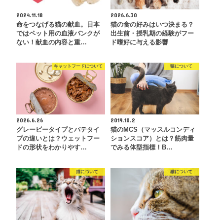
2024.11.18
2026.6.30
命をつなげる猫の献血。日本
猫の食の好みはいつ決まる？
ではペット用の血液バンクが
出生前・授乳期の経験がフー
ない！献血の内容と重…
ド嗜好に与える影響
キャットフードについて
猫について
2026.6.26
2019.10.2
グレービータイプとパテタイ
猫のMCS（マッスルコンディ
プの違いとは？ウェットフー
ションスコア）とは？筋肉量
ドの形状をわかりやす…
でみる体型指標！B…
猫について
猫について