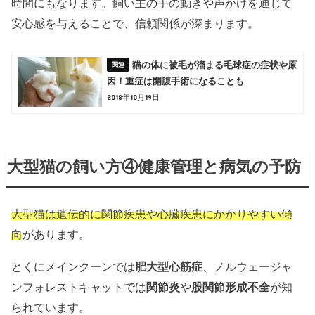
時間にもなります。飼い主の手の動きや声かけを通じて
安心感を与えることで、信頼関係が深まります。
猫の体に被毛が溜まる毛球症の症状や原
因！重症は開腹手術になることも
2018年10月19日
大型猫の飼い方④健康管理と病気の予防
大型猫は遺伝的に関節疾患や心臓疾患にかかりやすい傾
向
があります。
とくにメインクーンでは
肥大型心筋症
、ノルウェージャ
ンフォレストキャットでは
関節炎
や
股関節形成不全
が知
られています。