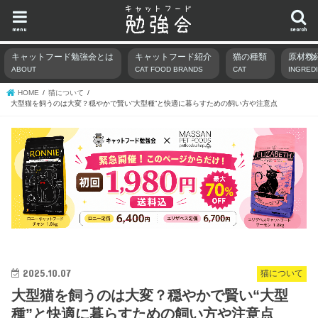
menu
search
キャットフード勉強会とは
キャットフード紹介
猫の種類
原材料
ABOUT
CAT FOOD BRANDS
CAT
INGRED
HOME
猫について
大型猫を飼うのは大変？穏やかで賢い“大型種”と快適に暮らすための飼い方や注意点
2025.10.07
猫について
大型猫を飼うのは大変？穏やかで賢い“大型
種”と快適に暮らすための飼い方や注意点