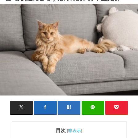
目次
[
非表示
]