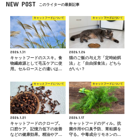
NEW POST
このライターの最新記事
キャットフードについて
キャットフードについて
2026.1.31
2026.1.26
キャットフードのススキ。食
猫のご飯の与え方「定時給餌
物繊維源として毛玉ケアに使
法」と「自由採食法」どちら
用。セルロースとの違いは…
がいい？
キャットフードについて
キャットフードについて
2026.1.21
2026.1.17
キャットフードのクローブ。
キャットフードのディル。抗
口腔ケア、記憶力低下の改善
菌作用や口臭予防、胃粘膜を
などの健康効果。精油やア…
守る。中毒成分リモネンの…