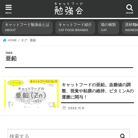
menu
search
キャットフード勉強会とは
キャットフード紹介
猫の種類
原材料
ABOUT
CAT FOOD BRANDS
CAT
INGRED
HOME
タグ : 亜鉛
亜鉛
キャットフードについて
キャットフードの亜鉛。血糖値の調
整、視覚や粘膜の維持、ビタミンAの
運搬に関与！
2020.11.11