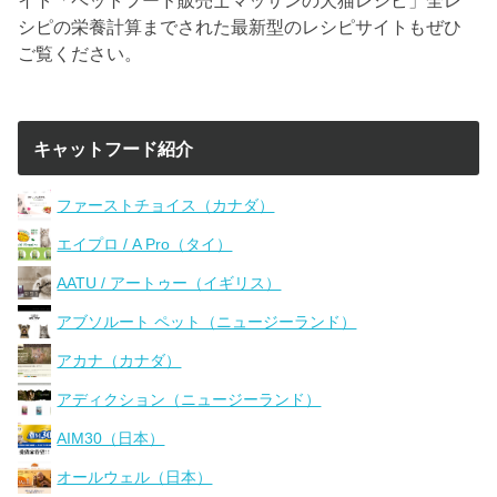
シピの栄養計算までされた最新型のレシピサイトもぜひ
ご覧ください。
キャットフード紹介
ファーストチョイス（カナダ）
エイプロ / A Pro（タイ）
AATU / アートゥー（イギリス）
アブソルート ペット（ニュージーランド）
アカナ（カナダ）
アディクション（ニュージーランド）
AIM30（日本）
オールウェル（日本）