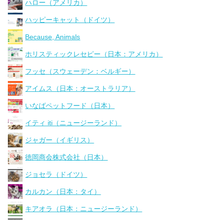
ハロー（アメリカ）
ハッピーキャット（ドイツ）
Because, Animals
ホリスティックレセピー（日本：アメリカ）
フッセ（スウェーデン：ベルギー）
アイムス（日本：オーストラリア）
いなばペットフード（日本）
イティ iti（ニュージーランド）
ジャガー（イギリス）
徳岡商会株式会社（日本）
ジョセラ（ドイツ）
カルカン（日本：タイ）
キアオラ（日本：ニュージーランド）