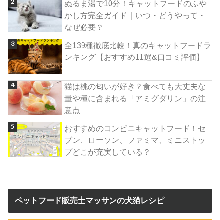
ぬるま湯で10分！キャットフードのふや
かし方完全ガイド｜いつ・どうやって・
なぜ必要？
全139種徹底比較！真のキャットフードラ
ンキング【おすすめ11選&口コミ評価】
猫は桃の匂いが好き？食べても大丈夫な
量や種に含まれる「アミグダリン」の注
意点
おすすめのコンビニキャットフード！セ
ブン、ローソン、ファミマ、ミニストッ
プどこが充実している？
ペットフード販売士マッサンの犬猫レシピ