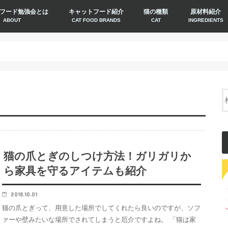
フード勉強会とは
キャットフード紹介
猫の種類
原材料紹介
ABOUT
CAT FOOD BRANDS
CAT
INGREDIENTS
猫の爪とぎのしつけ方法！ガリガリか
ら家具を守るアイテムも紹介
2018.10.01
猫の爪とぎって、用意した場所でしてくれたら良いのですが、ソフ
ァーや壁みたいな場所でされてしまうと厄介ですよね。 「猫は家