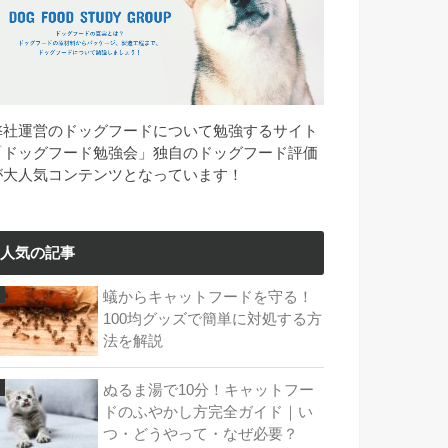
弊社運営のドッグフードについて勉強するサイト
「ドッグフード勉強会」独自のドッグフード評価
が大人気コンテンツとなっています！
人気の記事
蟻からキャットフードを守る！
100均グッズで簡単に対処する方
法を解説
ぬるま湯で10分！キャットフー
ドのふやかし方完全ガイド｜い
つ・どうやって・なぜ必要？