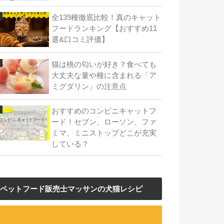
全139種徹底比較！真のキャット
フードランキング【おすすめ11
選&口コミ評価】
猫は桃の匂いが好き？食べても
大丈夫な量や種に含まれる「ア
ミグダリン」の注意点
おすすめのコンビニキャットフ
ード！セブン、ローソン、ファ
ミマ、ミニストップどこが充実
している？
ペットフード販売士マッサンの犬猫レシピ