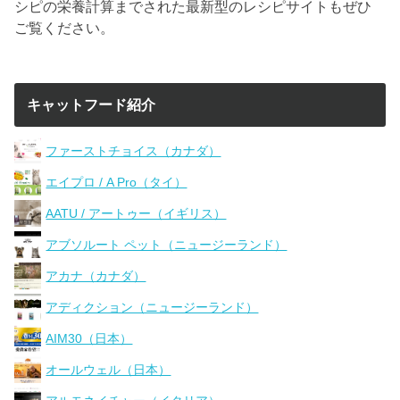
シピの栄養計算までされた最新型のレシピサイトもぜひ
ご覧ください。
キャットフード紹介
ファーストチョイス（カナダ）
エイプロ / A Pro（タイ）
AATU / アートゥー（イギリス）
アブソルート ペット（ニュージーランド）
アカナ（カナダ）
アディクション（ニュージーランド）
AIM30（日本）
オールウェル（日本）