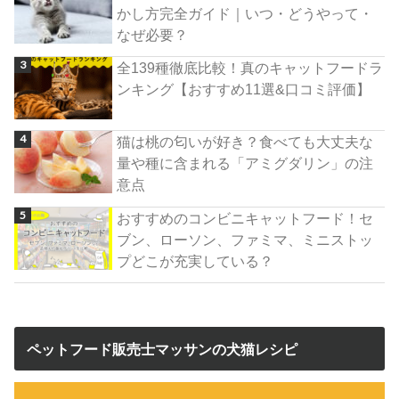
かし方完全ガイド｜いつ・どうやって・
なぜ必要？
全139種徹底比較！真のキャットフードラ
ンキング【おすすめ11選&口コミ評価】
猫は桃の匂いが好き？食べても大丈夫な
量や種に含まれる「アミグダリン」の注
意点
おすすめのコンビニキャットフード！セ
ブン、ローソン、ファミマ、ミニストッ
プどこが充実している？
ペットフード販売士マッサンの犬猫レシピ