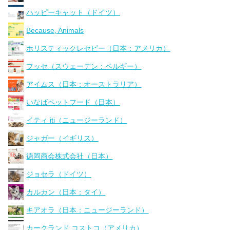
ハッピーキャット（ドイツ）
Because, Animals
ホリスティックレセピー（日本：アメリカ）
フッセ（スウェーデン：ベルギー）
アイムス（日本：オーストラリア）
いなばペットフード（日本）
イティ iti（ニュージーランド）
ジャガー（イギリス）
徳岡商会株式会社（日本）
ジョセラ（ドイツ）
カルカン（日本：タイ）
キアオラ（日本：ニュージーランド）
カークランド コストコ（アメリカ）