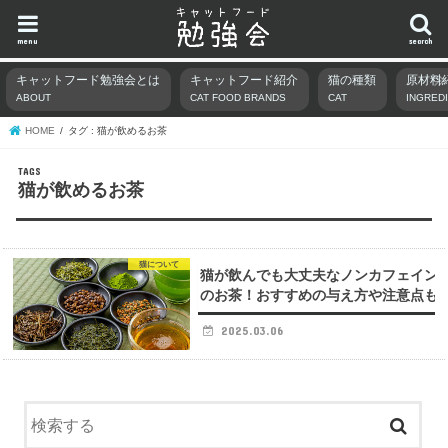
menu
search
キャットフード勉強会とは
キャットフード紹介
猫の種類
原材料
ABOUT
CAT FOOD BRANDS
CAT
INGRED
HOME
タグ : 猫が飲めるお茶
猫が飲めるお茶
猫について
猫が飲んでも大丈夫なノンカフェイン
のお茶！おすすめの与え方や注意点も
2025.03.06