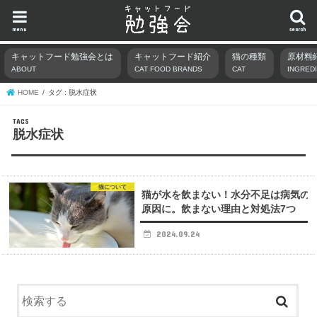
menu
search
キャットフード勉強会とは
キャットフード紹介
猫の種類
原材料
ABOUT
CAT FOOD BRANDS
CAT
INGRED
HOME
タグ : 脱水症状
脱水症状
猫について
猫が水を飲まない！水分不足は病気の
原因に。飲まない理由と対処法7つ
2024.09.24