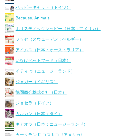
ハッピーキャット（ドイツ）
Because, Animals
ホリスティックレセピー（日本：アメリカ）
フッセ（スウェーデン：ベルギー）
アイムス（日本：オーストラリア）
いなばペットフード（日本）
イティ iti（ニュージーランド）
ジャガー（イギリス）
徳岡商会株式会社（日本）
ジョセラ（ドイツ）
カルカン（日本：タイ）
キアオラ（日本：ニュージーランド）
カークランド コストコ（アメリカ）