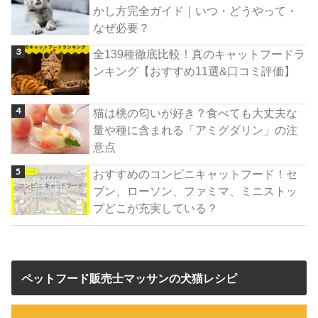
かし方完全ガイド｜いつ・どうやって・
なぜ必要？
全139種徹底比較！真のキャットフードラ
ンキング【おすすめ11選&口コミ評価】
猫は桃の匂いが好き？食べても大丈夫な
量や種に含まれる「アミグダリン」の注
意点
おすすめのコンビニキャットフード！セ
ブン、ローソン、ファミマ、ミニストッ
プどこが充実している？
ペットフード販売士マッサンの犬猫レシピ