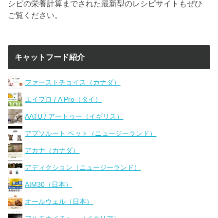
シピの栄養計算までされた最新型のレシピサイトもぜひ
ご覧ください。
キャットフード紹介
ファーストチョイス（カナダ）
エイプロ / A Pro（タイ）
AATU / アートゥー（イギリス）
アブソルート ペット（ニュージーランド）
アカナ（カナダ）
アディクション（ニュージーランド）
AIM30（日本）
オールウェル（日本）