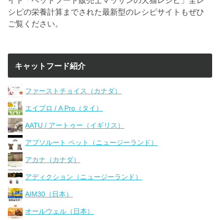
シピの栄養計算までされた最新型のレシピサイトもぜひ
ご覧ください。
キャットフード紹介
ファーストチョイス（カナダ）
エイプロ / A Pro（タイ）
AATU / アートゥー（イギリス）
アブソルート ペット（ニュージーランド）
アカナ（カナダ）
アディクション（ニュージーランド）
AIM30（日本）
オールウェル（日本）