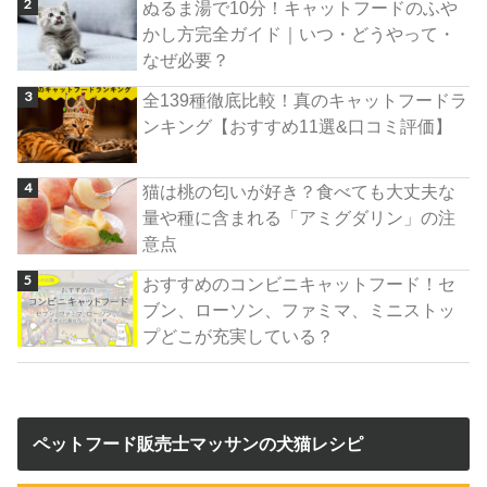
ぬるま湯で10分！キャットフードのふや
かし方完全ガイド｜いつ・どうやって・
なぜ必要？
全139種徹底比較！真のキャットフードラ
ンキング【おすすめ11選&口コミ評価】
猫は桃の匂いが好き？食べても大丈夫な
量や種に含まれる「アミグダリン」の注
意点
おすすめのコンビニキャットフード！セ
ブン、ローソン、ファミマ、ミニストッ
プどこが充実している？
ペットフード販売士マッサンの犬猫レシピ