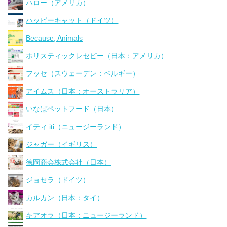
ハロー（アメリカ）
ハッピーキャット（ドイツ）
Because, Animals
ホリスティックレセピー（日本：アメリカ）
フッセ（スウェーデン：ベルギー）
アイムス（日本：オーストラリア）
いなばペットフード（日本）
イティ iti（ニュージーランド）
ジャガー（イギリス）
徳岡商会株式会社（日本）
ジョセラ（ドイツ）
カルカン（日本：タイ）
キアオラ（日本：ニュージーランド）