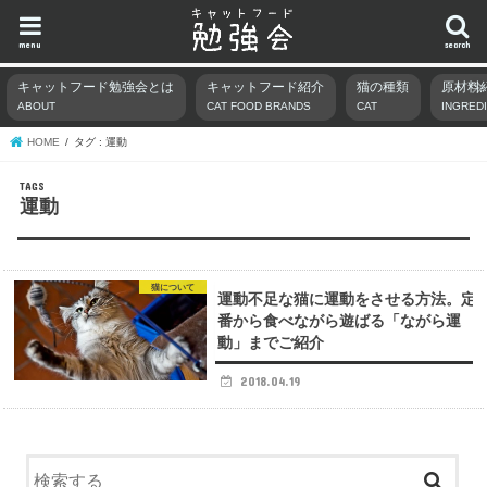
menu
search
キャットフード勉強会とは
キャットフード紹介
猫の種類
原材料
ABOUT
CAT FOOD BRANDS
CAT
INGRED
HOME
タグ : 運動
運動
猫について
運動不足な猫に運動をさせる方法。定
番から食べながら遊ばる「ながら運
動」までご紹介
2018.04.19