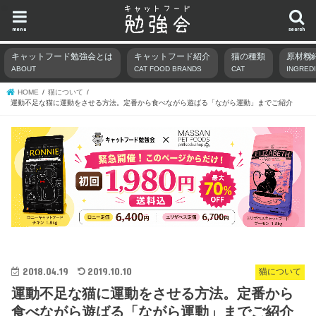
menu
search
キャットフード勉強会とは
キャットフード紹介
猫の種類
原材料
ABOUT
CAT FOOD BRANDS
CAT
INGRED
HOME
猫について
運動不足な猫に運動をさせる方法。定番から食べながら遊ばる「ながら運動」までご紹介
2018.04.19
2019.10.10
猫について
運動不足な猫に運動をさせる方法。定番から
食べながら遊ばる「ながら運動」までご紹介