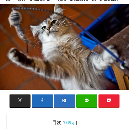
目次
[
非表示
]