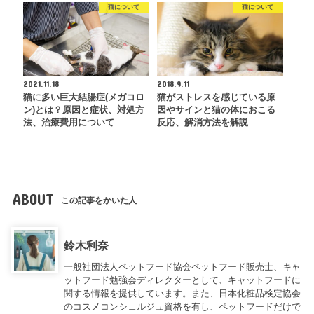
猫について
猫について
2021.11.18
2018.9.11
猫に多い巨大結腸症(メガコロ
猫がストレスを感じている原
ン)とは？原因と症状、対処方
因やサインと猫の体におこる
法、治療費用について
反応、解消方法を解説
ABOUT
この記事をかいた人
鈴木利奈
一般社団法人ペットフード協会ペットフード販売士、キャ
ットフード勉強会ディレクターとして、キャットフードに
関する情報を提供しています。また、日本化粧品検定協会
のコスメコンシェルジュ資格を有し、ペットフードだけで