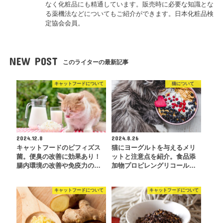
なく化粧品にも精通しています。販売時に必要な知識とな
る薬機法などについてもご紹介ができます。日本化粧品検
定協会会員。
NEW POST
このライターの最新記事
キャットフードについて
猫について
2024.12.8
2024.8.26
キャットフードのビフィズス
猫にヨーグルトを与えるメリ
菌。便臭の改善に効果あり！
ットと注意点を紹介。食品添
腸内環境の改善や免疫力の…
加物プロピレングリコール…
キャットフードについて
キャットフードについて