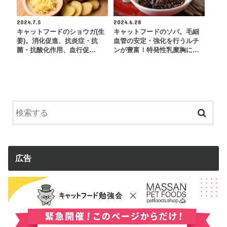
2024.7.5
2024.6.28
キャットフードのショウガ(生
キャットフードのソバ。毛細
姜)。消化促進、抗炎症・抗
血管の安定・強化を行うルチ
菌・抗酸化作用、血行促…
ンが豊富！特発性乳糜胸に…
広告