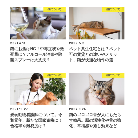
猫について
猫について
2021.4.13
2022.5.2
猫にお酒はNG！中毒症状や致
ペット共生住宅とは？ペット
死量は？アルコール消毒や除
可の賃貸との違いやメリッ
菌スプレーは大丈夫？
ト、猫が快適な物件の選…
猫について
猫について
2021.12.27
2024.9.26
愛玩動物看護師について。令
猫のゴロゴロ音が人にもたら
和元年、新たな国家資格に！
す効果。脳の活性化や骨の強
合格率や難易度は？
化、幸福感や癒し効果など