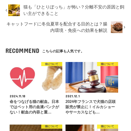
猫も「ひとりぼっち」が怖い？分離不安の原因と飼
い主ができること
キャットフードに冬虫夏草を配合する目的とは？腸
内環境・免疫への効果を解説
RECOMMEND
こちらの記事も人気です。
猫について
猫について
2024.11.18
2021.12.1
命をつなげる猫の献血。日本
2024年フランスで犬猫の店頭
ではペット用の血液バンクが
販売が禁止に！イルカショー
ない！献血の内容と重…
やサーカスなども…
猫について
猫について