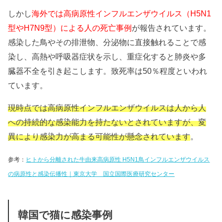
しかし
海外では高病原性インフルエンザウイルス（H5N1
型やH7N9型）による人の死亡事例
が報告されています。
感染した鳥やその排泄物、分泌物に直接触れることで感
染し、高熱や呼吸器症状を示し、重症化すると肺炎や多
臓器不全を引き起こします。
致死率は50％程度といわれ
ています。
現時点では高病原性インフルエンザウイルスは人から人
への持続的な感染能力を持たないとされていますが、変
異により感染力が高まる可能性が懸念されています
。
参考：
ヒトから分離された牛由来高病原性 H5N1鳥インフルエンザウイルス
の病原性と感染伝播性｜東京大学 国立国際医療研究センター
韓国で猫に感染事例