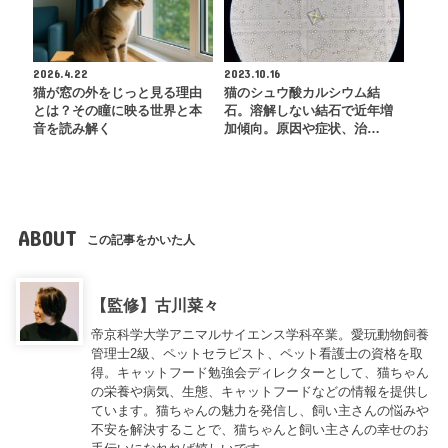
2026.4.22
2023.10.16
猫が窓の外をじっと見る理由
猫のシュウ酸カルシウム結
とは？その瞳に映る世界と本
石。溶解しない結石で近年増
音を読み解く
加傾向。原因や症状、治…
ABOUT
この記事をかいた人
【監修】古川菜々
帝京科学大学アニマルサイエンス学科卒業。愛玩動物飼養
管理士2級、ペットセラピスト、ペット看護士の資格を取
得。キャットフード勉強会ディレクターとして、猫ちゃん
の栄養や病気、生態、キャットフードなどの情報を提供し
ています。猫ちゃんの魅力を発信し、飼い主さんの悩みや
不安を解決することで、猫ちゃんと飼い主さんの幸せのお