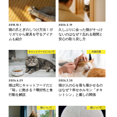
2018.10.1
2026.5.19
猫の爪とぎのしつけ方法！ガ
久しぶりに会った猫がそっけ
リガリから家具を守るアイテ
ないのはなぜ？忘れる期間と
ムも紹介
安心の取り戻し方
キャットフードについて
犬猫共通
2026.6.29
2026.3.30
猫は同じキャットフードだと
猫が人の心を落ち着かせるの
「味」に飽きる？嗜好性と食
はなぜ？幸せホルモン「オキ
行動を解説
シトシン」と癒しの関係
猫について
猫について