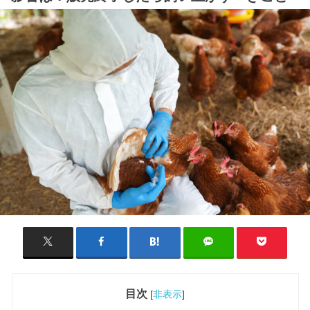
目次
[
非表示
]