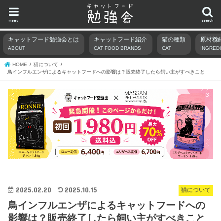
menu
search
キャットフード勉強会とは
キャットフード紹介
猫の種類
原材料
ABOUT
CAT FOOD BRANDS
CAT
INGRED
HOME
猫について
鳥インフルエンザによるキャットフードへの影響は？販売終了したら飼い主がすべきこと
2025.02.20
2025.10.15
猫について
鳥インフルエンザによるキャットフードへの
影響は？販売終了したら飼い主がすべきこと