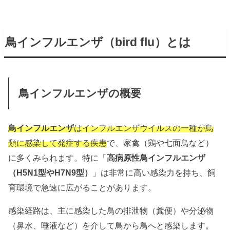
鳥インフルエンザ（
bird flu
）とは
鳥インフルエンザの概要
鳥インフルエンザ
はインフルエンザウイルスの一種が鳥
類に感染して発症する疾患
で、家禽（鶏や七面鳥など）
に多くみられます。特に「
高病原性鳥インフルエンザ
（H5N1型やH7N9型）
」は非常に高い感染力を持ち、飼
育環境で急速に広がることがあります。
感染経路は、
主に感染した鳥の排泄物（糞便）や分泌物
（鼻水、唾液など）を介して鳥から鳥へと感染します。