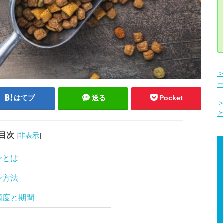
はてブ
送る
Pocket
目次
[
非表示
]
ンとは
ン方法
頻度と期間