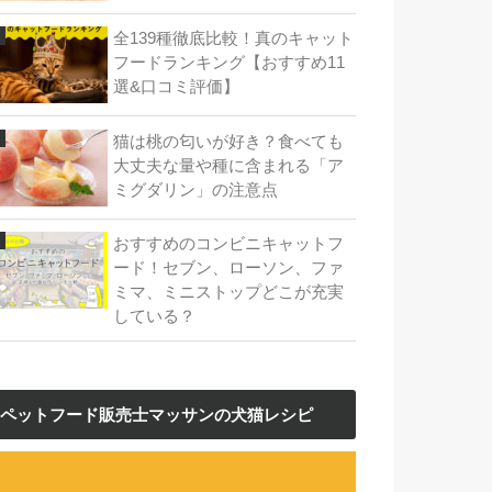
全139種徹底比較！真のキャット
フードランキング【おすすめ11
選&口コミ評価】
猫は桃の匂いが好き？食べても
大丈夫な量や種に含まれる「ア
ミグダリン」の注意点
おすすめのコンビニキャットフ
ード！セブン、ローソン、ファ
ミマ、ミニストップどこが充実
している？
ペットフード販売士マッサンの犬猫レシピ