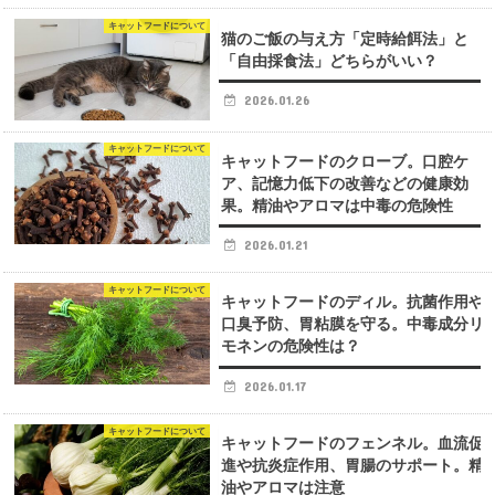
キャットフードについて
猫のご飯の与え方「定時給餌法」と
「自由採食法」どちらがいい？
2026.01.26
キャットフードについて
キャットフードのクローブ。口腔ケ
ア、記憶力低下の改善などの健康効
果。精油やアロマは中毒の危険性
2026.01.21
キャットフードについて
キャットフードのディル。抗菌作用や
口臭予防、胃粘膜を守る。中毒成分リ
モネンの危険性は？
2026.01.17
キャットフードについて
キャットフードのフェンネル。血流促
進や抗炎症作用、胃腸のサポート。精
油やアロマは注意