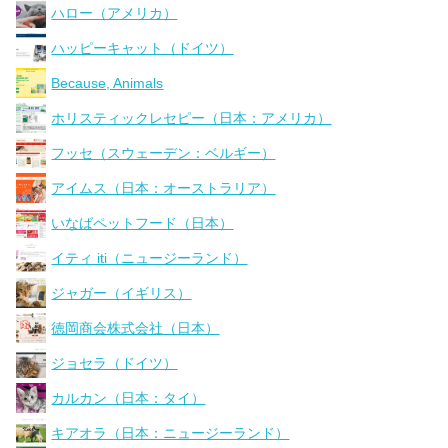
ハロー（アメリカ）
ハッピーキャット（ドイツ）
Because, Animals
ホリスティックレセピー（日本：アメリカ）
フッセ（スウェーデン：ベルギー）
アイムス（日本：オーストラリア）
いなばペットフード（日本）
イティ iti（ニュージーランド）
ジャガー（イギリス）
徳岡商会株式会社（日本）
ジョセラ（ドイツ）
カルカン（日本：タイ）
キアオラ（日本：ニュージーランド）