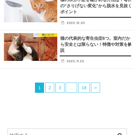
の“さりげない変化”から脱水を見抜く
ポイント
2025.12.05
猫について
猫の代表的な寄生虫症6つ。室内だか
ら安全とは限らない！特徴や対策を解
説
2025.11.20
1
2
3
…
18
>