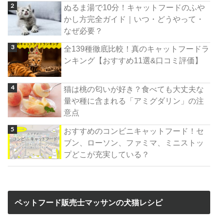
ぬるま湯で10分！キャットフードのふや
かし方完全ガイド｜いつ・どうやって・
なぜ必要？
全139種徹底比較！真のキャットフードラ
ンキング【おすすめ11選&口コミ評価】
猫は桃の匂いが好き？食べても大丈夫な
量や種に含まれる「アミグダリン」の注
意点
おすすめのコンビニキャットフード！セ
ブン、ローソン、ファミマ、ミニストッ
プどこが充実している？
ペットフード販売士マッサンの犬猫レシピ