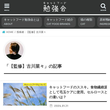
menu
search
キャットフード勉強会とは
キャットフード紹介
猫の種類
原材料
ABOUT
CAT FOOD BRANDS
CAT
INGRED
HOME
投稿者 : 【監修】古川菜々
「【監修】古川菜々」の記事
キャットフードについて
キャットフードのススキ。食物繊維源
として毛玉ケアに使用。セルロースと
の違いは？
2026.01.31