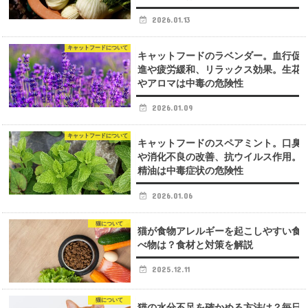
2026.01.13
キャットフードについて
キャットフードのラベンダー。血行促
進や疲労緩和、リラックス効果。生花
やアロマは中毒の危険性
2026.01.09
キャットフードについて
キャットフードのスペアミント。口臭
や消化不良の改善、抗ウイルス作用。
精油は中毒症状の危険性
2026.01.06
猫について
猫が食物アレルギーを起こしやすい食
べ物は？食材と対策を解説
2025.12.11
猫について
猫の水分不足を確かめる方法は？毎日