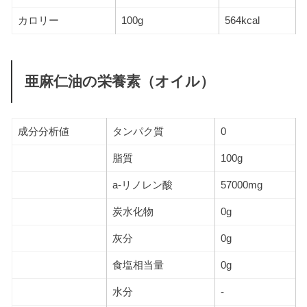
カロリー
100g
564kcal
亜麻仁油の栄養素（オイル）
成分分析値
タンパク質
0
脂質
100g
a-リノレン酸
57000mg
炭水化物
0g
灰分
0g
食塩相当量
0g
水分
-