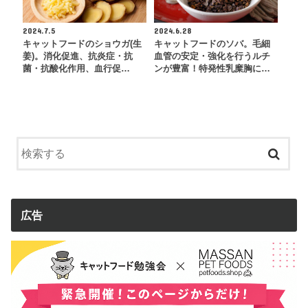
2024.7.5
2024.6.28
キャットフードのショウガ(生
キャットフードのソバ。毛細
姜)。消化促進、抗炎症・抗
血管の安定・強化を行うルチ
菌・抗酸化作用、血行促…
ンが豊富！特発性乳糜胸に…
広告