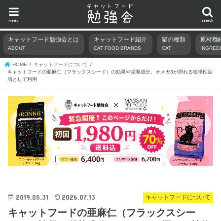
menu
search
キャットフード勉強会とは
キャットフード紹介
猫の種類
原材料
ABOUT
CAT FOOD BRANDS
CAT
INGRED
HOME
キャットフードについて
キャットフードの亜麻仁（フラックスシード）の効果や栄養成分。オメガ3が摂れる植物性油
脂として利用
2019.05.31
2026.07.13
キャットフードについて
キャットフードの亜麻仁（フラックスシー