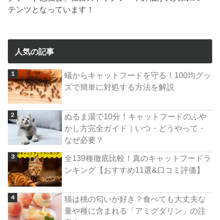
テンツとなっています！
人気の記事
蟻からキャットフードを守る！100均グッ
ズで簡単に対処する方法を解説
ぬるま湯で10分！キャットフードのふや
かし方完全ガイド｜いつ・どうやって・
なぜ必要？
全139種徹底比較！真のキャットフードラ
ンキング【おすすめ11選&口コミ評価】
猫は桃の匂いが好き？食べても大丈夫な
量や種に含まれる「アミグダリン」の注