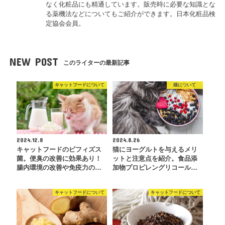
なく化粧品にも精通しています。販売時に必要な知識とな
る薬機法などについてもご紹介ができます。日本化粧品検
定協会会員。
NEW POST
このライターの最新記事
キャットフードについて
猫について
2024.12.8
2024.8.26
キャットフードのビフィズス
猫にヨーグルトを与えるメリ
菌。便臭の改善に効果あり！
ットと注意点を紹介。食品添
腸内環境の改善や免疫力の…
加物プロピレングリコール…
キャットフードについて
キャットフードについて