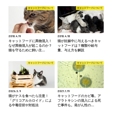
キャットフードについて
キャットフードについて
2018.4.19
2018.4.18
キャットフードに異物混入！
猫が妊娠中に与えるべきキャ
なぜ異物混入が起こるのか？
ットフードは？種類や給与
猫を守るために飼い主…
量、与え方を解説
キャットフードについて
キャットフードについて
2026.5.9
2021.1.19
猫がナスを食べたら注意！
キャットフードのカビ毒。ア
「グリコアルカロイド」によ
フラトキシンの混入による死
る中毒症状や対処法
亡事件も。発がん性の…