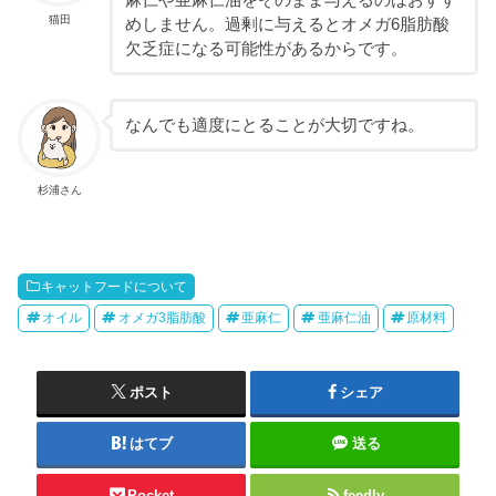
猫田
めしません。過剰に与えるとオメガ6脂肪酸
欠乏症になる可能性があるからです。
なんでも適度にとることが大切ですね。
杉浦さん
キャットフードについて
オイル
オメガ3脂肪酸
亜麻仁
亜麻仁油
原材料
ポスト
シェア
はてブ
送る
Pocket
feedly