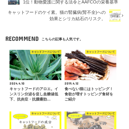
1位！動物愛護に関する法令とAAFCOの栄養基準
キャットフードのケイ素。猫の腎臓病(腎不全)への
効果とシリカ結石のリスク。
RECOMMEND
こちらの記事も人気です。
キャットフードについて
キャットフードについて
2024.4.10
2019.4.12
キャットフードのアロエ。イ
食べない猫にはトッピング！
ンスリン分泌を促し血糖値低
食欲が増すトッピング食材を
下、抗炎症・抗腫瘍効…
ご紹介
キャットフードについて
キャットフードについて