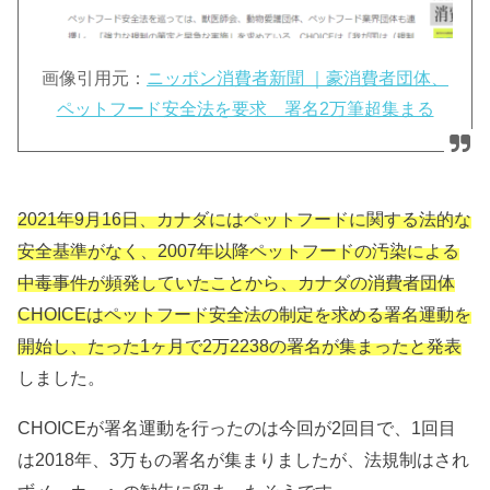
画像引用元：
ニッポン消費者新聞 ｜豪消費者団体、
ペットフード安全法を要求 署名2万筆超集まる
2021年9月16日、カナダにはペットフードに関する法的な
安全基準がなく、2007年以降ペットフードの汚染による
中毒事件が頻発していたことから、カナダの消費者団体
CHOICEはペットフード安全法の制定を求める署名運動を
開始し、たった1ヶ月で2万2238の署名が集まったと発表
しました。
CHOICEが署名運動を行ったのは今回が2回目で、1回目
は2018年、3万もの署名が集まりましたが、法規制はされ