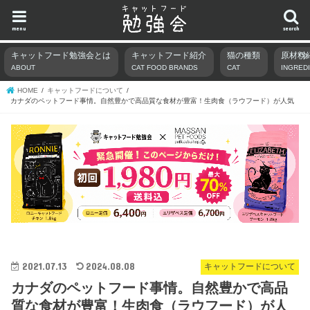
menu
search
キャットフード勉強会とは
キャットフード紹介
猫の種類
原材料
ABOUT
CAT FOOD BRANDS
CAT
INGRED
HOME
キャットフードについて
カナダのペットフード事情。自然豊かで高品質な食材が豊富！生肉食（ラウフード）が人気
2021.07.13
2024.08.08
キャットフードについて
カナダのペットフード事情。自然豊かで高品
質な食材が豊富！生肉食（ラウフード）が人