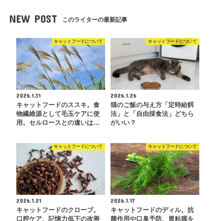
NEW POST
このライターの最新記事
キャットフードについて
キャットフードについて
2026.1.31
2026.1.26
キャットフードのススキ。食
猫のご飯の与え方「定時給餌
物繊維源として毛玉ケアに使
法」と「自由採食法」どちら
用。セルロースとの違いは…
がいい？
キャットフードについて
キャットフードについて
2026.1.21
2026.1.17
キャットフードのクローブ。
キャットフードのディル。抗
口腔ケア、記憶力低下の改善
菌作用や口臭予防、胃粘膜を