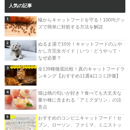
人気の記事
蟻からキャットフードを守る！100均グッ
ズで簡単に対処する方法を解説
ぬるま湯で10分！キャットフードのふや
かし方完全ガイド｜いつ・どうやって・
なぜ必要？
全139種徹底比較！真のキャットフードラ
ンキング【おすすめ11選&口コミ評価】
猫は桃の匂いが好き？食べても大丈夫な
量や種に含まれる「アミグダリン」の注
意点
おすすめのコンビニキャットフード！セ
ブン、ローソン、ファミマ、ミニストッ