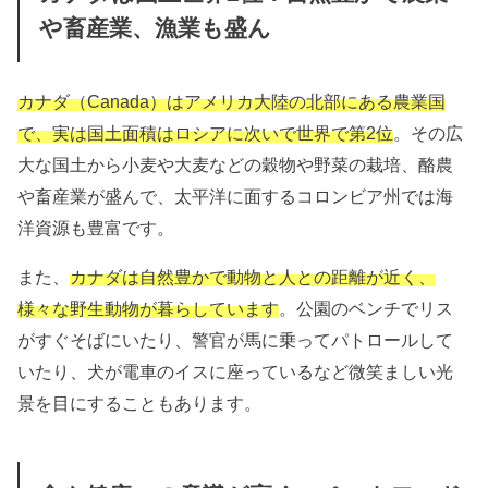
や畜産業、漁業も盛ん
カナダ（Canada）はアメリカ大陸の北部にある農業国
で、実は国土面積はロシアに次いで世界で第2位
。その広
大な国土から小麦や大麦などの穀物や野菜の栽培、酪農
や畜産業が盛んで、太平洋に面するコロンビア州では海
洋資源も豊富です。
また、
カナダは自然豊かで動物と人との距離が近く、
様々な野生動物が暮らしています
。公園のベンチでリス
がすぐそばにいたり、警官が馬に乗ってパトロールして
いたり、犬が電車のイスに座っているなど微笑ましい光
景を目にすることもあります。