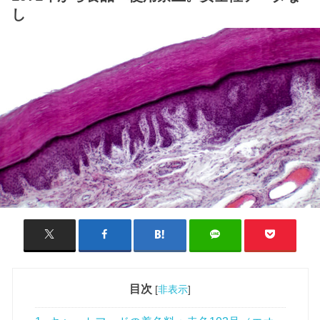
し
目次
[
非表示
]