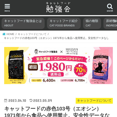
menu
search
キャットフード勉強会とは
キャットフード紹介
猫の種類
原材料
ABOUT
CAT FOOD BRANDS
CAT
INGRED
HOME
キャットフードについて
キャットフードの赤色103号（エオシン）1971年から食品へ使用禁止。安全性データなし
2023.04.10
2023.05.09
キャットフードについて
キャットフードの赤色103号（エオシン）
1971年から食品へ使用禁止。安全性データな