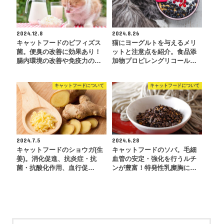
2024.12.8
2024.8.26
キャットフードのビフィズス
猫にヨーグルトを与えるメリ
菌。便臭の改善に効果あり！
ットと注意点を紹介。食品添
腸内環境の改善や免疫力の…
加物プロピレングリコール…
キャットフードについて
キャットフードについて
2024.7.5
2024.6.28
キャットフードのショウガ(生
キャットフードのソバ。毛細
姜)。消化促進、抗炎症・抗
血管の安定・強化を行うルチ
菌・抗酸化作用、血行促…
ンが豊富！特発性乳糜胸に…