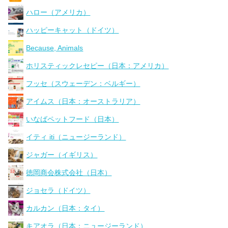
ハロー（アメリカ）
ハッピーキャット（ドイツ）
Because, Animals
ホリスティックレセピー（日本：アメリカ）
フッセ（スウェーデン：ベルギー）
アイムス（日本：オーストラリア）
いなばペットフード（日本）
イティ iti（ニュージーランド）
ジャガー（イギリス）
徳岡商会株式会社（日本）
ジョセラ（ドイツ）
カルカン（日本：タイ）
キアオラ（日本：ニュージーランド）