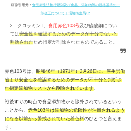
画像引用元：
食品衛生法施行規則及び食品、添加物等の規格基準の一
部改正について｜環境衛生局
2 クロラミンT、
食用赤色103号
及び硫酸銅につい
ては
安全性を確認するためのデータが十分でないと
判断された
ため指定が削除されたものであること。
赤色103号は、
昭和46年（1971年）2月26日に、厚生労働
省より安全性を確認するためのデータが不十分と判断さ
れ指定添加物リストから削除されています
。
戦後すぐの時点で食品添加物から除外されているという
ことから、
赤色103号は添加物の危険性が注目されるよう
になる以前から警戒されていた着色料
のひとつと言えま
す。