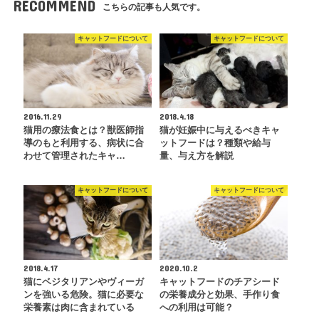
RECOMMEND
こちらの記事も人気です。
キャットフードについて
キャットフードについて
2016.11.29
2018.4.18
猫用の療法食とは？獣医師指
猫が妊娠中に与えるべきキャ
導のもと利用する、病状に合
ットフードは？種類や給与
わせて管理されたキャ…
量、与え方を解説
キャットフードについて
キャットフードについて
2018.4.17
2020.10.2
猫にベジタリアンやヴィーガ
キャットフードのチアシード
ンを強いる危険。猫に必要な
の栄養成分と効果、手作り食
栄養素は肉に含まれている
への利用は可能？