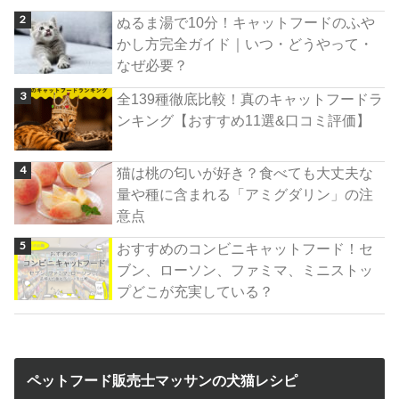
ぬるま湯で10分！キャットフードのふや
かし方完全ガイド｜いつ・どうやって・
なぜ必要？
全139種徹底比較！真のキャットフードラ
ンキング【おすすめ11選&口コミ評価】
猫は桃の匂いが好き？食べても大丈夫な
量や種に含まれる「アミグダリン」の注
意点
おすすめのコンビニキャットフード！セ
ブン、ローソン、ファミマ、ミニストッ
プどこが充実している？
ペットフード販売士マッサンの犬猫レシピ