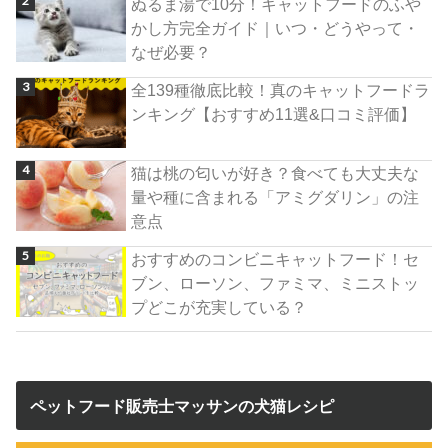
ぬるま湯で10分！キャットフードのふや
かし方完全ガイド｜いつ・どうやって・
なぜ必要？
全139種徹底比較！真のキャットフードラ
ンキング【おすすめ11選&口コミ評価】
猫は桃の匂いが好き？食べても大丈夫な
量や種に含まれる「アミグダリン」の注
意点
おすすめのコンビニキャットフード！セ
ブン、ローソン、ファミマ、ミニストッ
プどこが充実している？
ペットフード販売士マッサンの犬猫レシピ