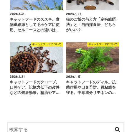
2026.1.31
2026.1.26
キャットフードのススキ。食
猫のご飯の与え方「定時給餌
物繊維源として毛玉ケアに使
法」と「自由採食法」どちら
用。セルロースとの違いは…
がいい？
キャットフードについて
キャットフードについて
2026.1.21
2026.1.17
キャットフードのクローブ。
キャットフードのディル。抗
口腔ケア、記憶力低下の改善
菌作用や口臭予防、胃粘膜を
などの健康効果。精油やア…
守る。中毒成分リモネンの…