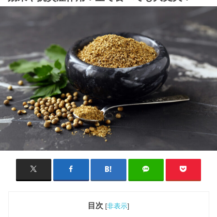
目次
[
非表示
]