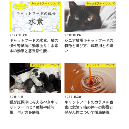
キャットフードについて
キャットフードについて
2024.10.20
2018.10.24
キャットフードの水素。猫の
シニア猫用キャットフードの
慢性腎臓病に効果あり！水素
特徴と選び方、成猫用との違
水の効果と悪玉活性酸…
い
キャットフードについて
キャットフードについて
2018.4.18
2022.11.30
猫が妊娠中に与えるべきキャ
キャットフードのカラメル色
ットフードは？種類や給与
素は危険？猫の体への影響と
量、与え方を解説
発がん性について徹底解説