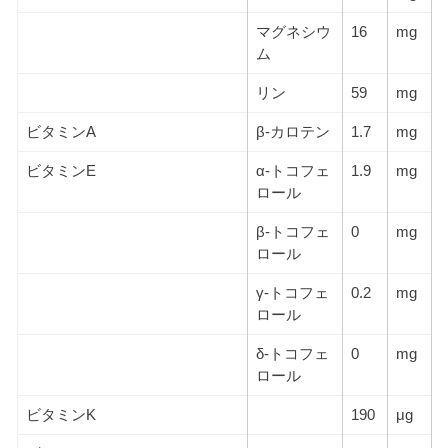
マグネシウ
16
mg
ム
リン
59
mg
ビタミンA
β-カロテン
1.7
mg
ビタミンE
α-トコフェ
1.9
mg
ロール
β-トコフェ
0
mg
ロール
γ-トコフェ
0.2
mg
ロール
δ-トコフェ
0
mg
ロール
ビタミンK
190
μg