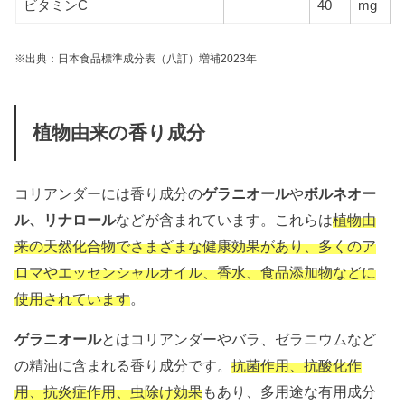
ビタミンC
40
mg
※出典：日本食品標準成分表（八訂）増補2023年
植物由来の香り成分
コリアンダーには香り成分の
ゲラニオール
や
ボルネオー
ル、リナロール
などが含まれています。これらは
植物由
来の天然化合物でさまざまな健康効果があり、多くのア
ロマやエッセンシャルオイル、香水、食品添加物などに
使用されています
。
ゲラニオール
とはコリアンダーやバラ、ゼラニウムなど
の精油に含まれる香り成分です。
抗菌作用、抗酸化作
用、抗炎症作用、虫除け効果
もあり、多用途な有用成分