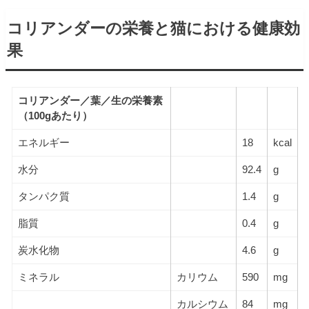
コリアンダーの栄養と猫における健康効
果
コリアンダー／葉／生の栄養素
（100gあたり）
エネルギー
18
kcal
水分
92.4
g
タンパク質
1.4
g
脂質
0.4
g
炭水化物
4.6
g
ミネラル
カリウム
590
mg
カルシウム
84
mg