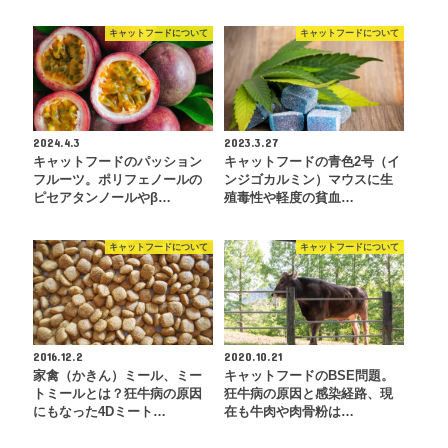
キャットフードについて
キャットフードについて
2024.4.3
2023.3.27
キャットフードのパッション
キャットフードの青色2号（イ
フルーツ。ポリフェノールの
ンジゴカルミン）マウスに生
ピセアタンノールやβ…
殖毒性や軽度の貧血…
キャットフードについて
キャットフードについて
2016.12.2
2020.10.21
家禽（かきん）ミール、ミー
キャットフードのBSE問題。
トミールとは？狂牛病の原因
狂牛病の原因と感染経路、現
にもなった4Dミート…
在も牛肉や肉骨粉は…