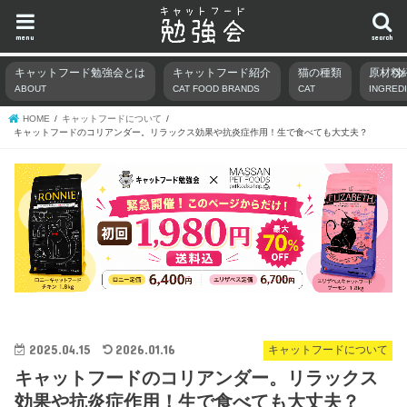
menu
search
キャットフード勉強会とは
キャットフード紹介
猫の種類
原材料
ABOUT
CAT FOOD BRANDS
CAT
INGRED
HOME
キャットフードについて
キャットフードのコリアンダー。リラックス効果や抗炎症作用！生で食べても大丈夫？
2025.04.15
2026.01.16
キャットフードについて
キャットフードのコリアンダー。リラックス
効果や抗炎症作用！生で食べても大丈夫？