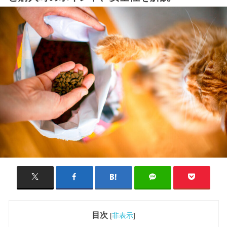
目次
[
非表示
]