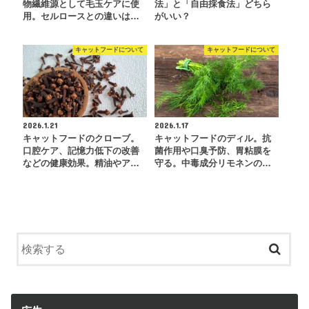
物繊維源として毛玉ケアに使
法」と「自由採食法」どちら
用。セルロースとの違いは…
がいい？
キャットフードについて
キャットフードについて
2026.1.21
2026.1.17
キャットフードのクローブ。
キャットフードのディル。抗
口腔ケア、記憶力低下の改善
菌作用や口臭予防、胃粘膜を
などの健康効果。精油やア…
守る。中毒成分リモネンの…