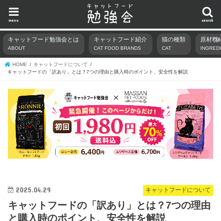
menu
search
キャットフード勉強会とは
キャットフード紹介
猫の種類
原材料
ABOUT
CAT FOOD BRANDS
CAT
INGRED
HOME
キャットフードについて
キャットフードの「訳あり」とは？7つの理由と購入時のポイント、安全性を解説
2025.04.29
キャットフードについて
キャットフードの「訳あり」とは？7つの理由
と購入時のポイント、安全性を解説