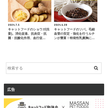
2024.7.5
2024.6.28
キャットフードのショウガ(生
キャットフードのソバ。毛細
姜)。消化促進、抗炎症・抗
血管の安定・強化を行うルチ
菌・抗酸化作用、血行促…
ンが豊富！特発性乳糜胸に…
広告