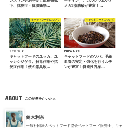
ンスリン分泌を促し血糖値低
ーディン）。カルシウムやオ
下、抗炎症・抗腫瘍効…
メガ3脂肪酸が豊富！…
キャットフードについて
キャットフードについて
2019.12.2
2024.6.28
キャットフードのユッカ、ユ
キャットフードのソバ。毛細
ッカシジゲラ。解毒作用や抗
血管の安定・強化を行うルチ
炎症作用！便の悪臭改…
ンが豊富！特発性乳糜…
ABOUT
この記事をかいた人
鈴木利奈
一般社団法人ペットフード協会ペットフード販売士、キャ