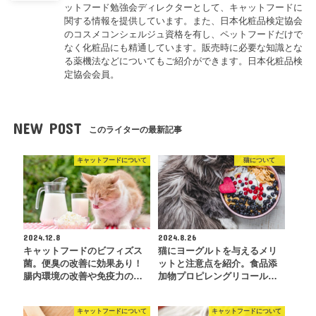
ットフード勉強会ディレクターとして、キャットフードに
関する情報を提供しています。また、日本化粧品検定協会
のコスメコンシェルジュ資格を有し、ペットフードだけで
なく化粧品にも精通しています。販売時に必要な知識とな
る薬機法などについてもご紹介ができます。日本化粧品検
定協会会員。
NEW POST
このライターの最新記事
キャットフードについて
猫について
2024.12.8
2024.8.26
キャットフードのビフィズス
猫にヨーグルトを与えるメリ
菌。便臭の改善に効果あり！
ットと注意点を紹介。食品添
腸内環境の改善や免疫力の…
加物プロピレングリコール…
キャットフードについて
キャットフードについて