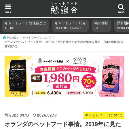
menu
search
キャットフード勉強会とは
キャットフード紹介
猫の種類
原材料
ABOUT
CAT FOOD BRANDS
CAT
INGRED
HOME
キャットフードについて
オランダのペットフード事情。2019年に見た目優先の短頭種の繁殖を禁止！日本の国別輸入
量で第5位
2023.09.13
2026.02.19
キャットフードについて
オランダのペットフード事情。2019年に見た