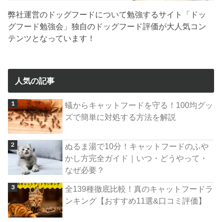
弊社運営のドッグフードについて勉強するサイト「ドッ
グフード勉強会」独自のドッグフード評価が大人気コン
テンツとなっています！
人気の記事
蟻からキャットフードを守る！100均グッ
ズで簡単に対処する方法を解説
ぬるま湯で10分！キャットフードのふや
かし方完全ガイド｜いつ・どうやって・
なぜ必要？
全139種徹底比較！真のキャットフードラ
ンキング【おすすめ11選&口コミ評価】