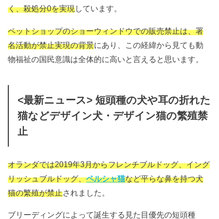
く、殺処分0を実現
しています。
ペットショップのショーウィンドウでの販売禁止は、署
名活動が禁止実現の背景
にあり、この経緯から見ても動
物福祉の国民意識は全体的に高いと言えると思います。
<最新ニュース> 短頭種の犬や耳の折れた
猫などデザイン犬・デザイン猫の繁殖禁
止
オランダでは2019年3月からフレンチブルドッグ、イング
リッシュブルドッグ、
ペルシャ猫
など平らな鼻を持つ犬
猫の繁殖が禁止
されました。
ブリーディングによって誕生する見た目優先の短頭種