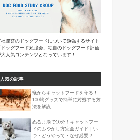
弊社運営のドッグフードについて勉強するサイト
「ドッグフード勉強会」独自のドッグフード評価
が大人気コンテンツとなっています！
人気の記事
蟻からキャットフードを守る！
100均グッズで簡単に対処する方
法を解説
ぬるま湯で10分！キャットフー
ドのふやかし方完全ガイド｜い
つ・どうやって・なぜ必要？