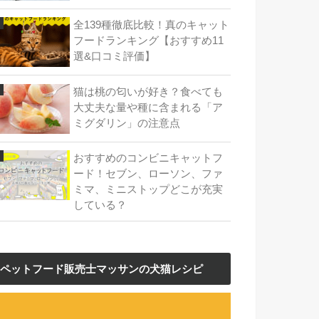
全139種徹底比較！真のキャット
フードランキング【おすすめ11
選&口コミ評価】
猫は桃の匂いが好き？食べても
大丈夫な量や種に含まれる「ア
ミグダリン」の注意点
おすすめのコンビニキャットフ
ード！セブン、ローソン、ファ
ミマ、ミニストップどこが充実
している？
ペットフード販売士マッサンの犬猫レシピ