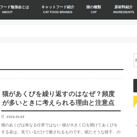
フード勉強会とは
キャットフード紹介
猫の種類
原材料紹介
ABOUT
CAT FOOD BRANDS
CAT
INGREDIENTS
猫があくびを繰り返すのはなぜ？頻度
が多いときに考えられる理由と注意点
2026.04.08
猫のあくびは単なる仕草ではない 猫が大きく口を開けてあくびを
する姿は、見ているだけで癒されるものです。眠たそうな様子、の