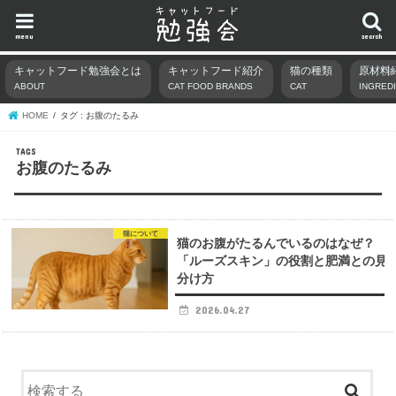
menu
search
キャットフード勉強会とは
キャットフード紹介
猫の種類
原材料
ABOUT
CAT FOOD BRANDS
CAT
INGRED
HOME
タグ : お腹のたるみ
お腹のたるみ
猫について
猫のお腹がたるんでいるのはなぜ？
「ルーズスキン」の役割と肥満との見
分け方
2026.04.27