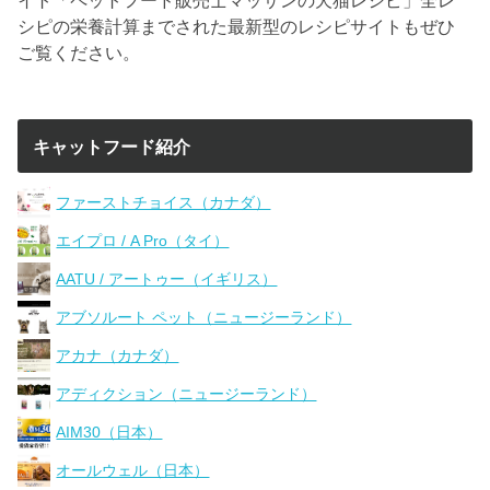
シピの栄養計算までされた最新型のレシピサイトもぜひ
ご覧ください。
キャットフード紹介
ファーストチョイス（カナダ）
エイプロ / A Pro（タイ）
AATU / アートゥー（イギリス）
アブソルート ペット（ニュージーランド）
アカナ（カナダ）
アディクション（ニュージーランド）
AIM30（日本）
オールウェル（日本）