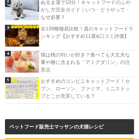
ぬるま湯で10分！キャットフードのふや
かし方完全ガイド｜いつ・どうやって・
なぜ必要？
全139種徹底比較！真のキャットフードラ
ンキング【おすすめ11選&口コミ評価】
猫は桃の匂いが好き？食べても大丈夫な
量や種に含まれる「アミグダリン」の注
意点
おすすめのコンビニキャットフード！セ
ブン、ローソン、ファミマ、ミニストッ
プどこが充実している？
ペットフード販売士マッサンの犬猫レシピ