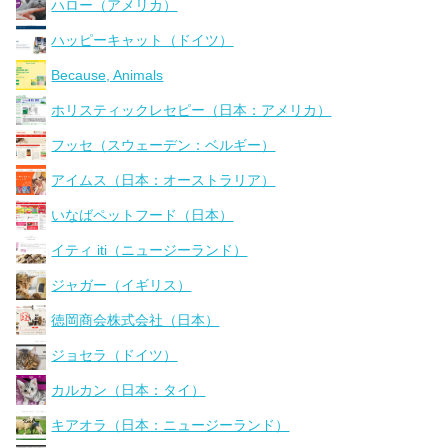
ハロー（アメリカ）
ハッピーキャット（ドイツ）
Because, Animals
ホリスティックレセピー（日本：アメリカ）
フッセ（スウェーデン：ベルギー）
アイムス（日本：オーストラリア）
いなばペットフード（日本）
イティ iti（ニュージーランド）
ジャガー（イギリス）
徳岡商会株式会社（日本）
ジョセラ（ドイツ）
カルカン（日本：タイ）
キアオラ（日本：ニュージーランド）