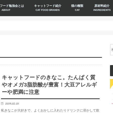
フード勉強会とは
キャットフード紹介
猫の種類
原材料紹介
ABOUT
CAT FOOD BRANDS
CAT
INGREDIENTS
キャットフードのきなこ。たんぱく質
やオメガ3脂肪酸が豊富！大豆アレルギ
ーや肥満に注意
2019.03.01
私きなこが大好きで、よくおかしに入れたりドリンクに溶かして飲