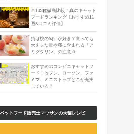
全139種徹底比較！真のキャット
フードランキング【おすすめ11
選&口コミ評価】
猫は桃の匂いが好き？食べても
大丈夫な量や種に含まれる「ア
ミグダリン」の注意点
おすすめのコンビニキャットフ
ード！セブン、ローソン、ファ
ミマ、ミニストップどこが充実
している？
ペットフード販売士マッサンの犬猫レシピ