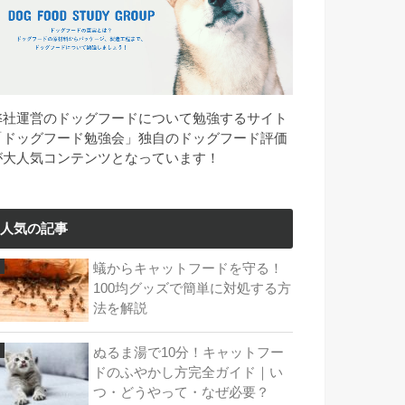
弊社運営のドッグフードについて勉強するサイト
「ドッグフード勉強会」独自のドッグフード評価
が大人気コンテンツとなっています！
人気の記事
蟻からキャットフードを守る！
100均グッズで簡単に対処する方
法を解説
ぬるま湯で10分！キャットフー
ドのふやかし方完全ガイド｜い
つ・どうやって・なぜ必要？