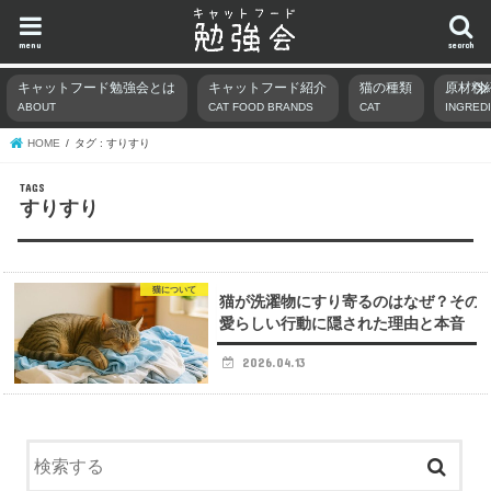
menu
search
キャットフード勉強会とは
キャットフード紹介
猫の種類
原材料
ABOUT
CAT FOOD BRANDS
CAT
INGRED
HOME
タグ : すりすり
すりすり
猫について
猫が洗濯物にすり寄るのはなぜ？その
愛らしい行動に隠された理由と本音
2026.04.13