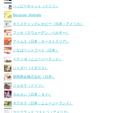
ハッピーキャット（ドイツ）
Because, Animals
ホリスティックレセピー（日本：アメリカ）
フッセ（スウェーデン：ベルギー）
アイムス（日本：オーストラリア）
いなばペットフード（日本）
イティ iti（ニュージーランド）
ジャガー（イギリス）
徳岡商会株式会社（日本）
ジョセラ（ドイツ）
カルカン（日本：タイ）
キアオラ（日本：ニュージーランド）
カークランド コストコ（アメリカ）