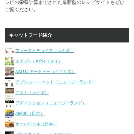
シピの栄養計算までされた最新型のレシピサイトもぜひ
ご覧ください。
キャットフード紹介
ファーストチョイス（カナダ）
エイプロ / A Pro（タイ）
AATU / アートゥー（イギリス）
アブソルート ペット（ニュージーランド）
アカナ（カナダ）
アディクション（ニュージーランド）
AIM30（日本）
オールウェル（日本）