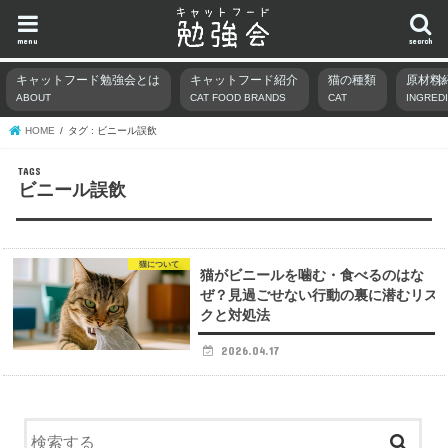
menu
search
キャットフード勉強会とは
キャットフード紹介
猫の種類
原材料
ABOUT
CAT FOOD BRANDS
CAT
INGRED
HOME
タグ : ビニール誤飲
ビニール誤飲
猫について
猫がビニールを噛む・食べるのはな
ぜ？見過ごせない行動の裏に潜むリス
クと対処法
2026.04.17