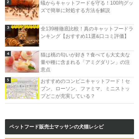
蟻からキャットフードを守る！100均グッ
ズで簡単に対処する方法を解説
全139種徹底比較！真のキャットフードラ
ンキング【おすすめ11選&口コミ評価】
猫は桃の匂いが好き？食べても大丈夫な
量や種に含まれる「アミグダリン」の注
意点
おすすめのコンビニキャットフード！セ
ブン、ローソン、ファミマ、ミニストッ
プどこが充実している？
ペットフード販売士マッサンの犬猫レシピ