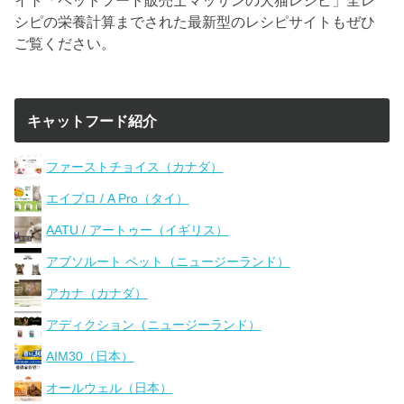
シピの栄養計算までされた最新型のレシピサイトもぜひ
ご覧ください。
キャットフード紹介
ファーストチョイス（カナダ）
エイプロ / A Pro（タイ）
AATU / アートゥー（イギリス）
アブソルート ペット（ニュージーランド）
アカナ（カナダ）
アディクション（ニュージーランド）
AIM30（日本）
オールウェル（日本）