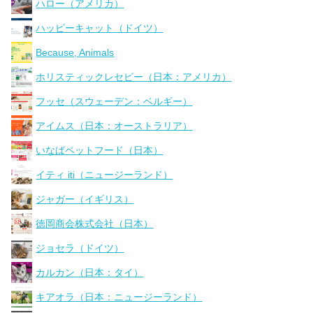
ハロー（アメリカ）
ハッピーキャット（ドイツ）
Because, Animals
ホリスティックレセピー（日本：アメリカ）
フッセ（スウェーデン：ベルギー）
アイムス（日本：オーストラリア）
いなばペットフード（日本）
イティ iti（ニュージーランド）
ジャガー（イギリス）
徳岡商会株式会社（日本）
ジョセラ（ドイツ）
カルカン（日本：タイ）
キアオラ（日本：ニュージーランド）