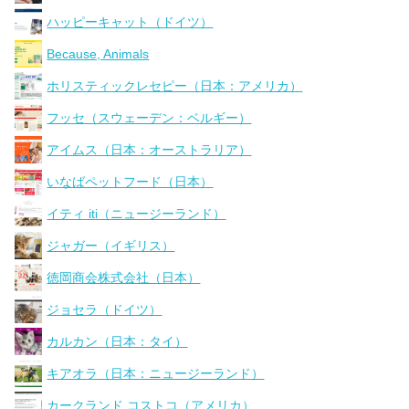
ハッピーキャット（ドイツ）
Because, Animals
ホリスティックレセピー（日本：アメリカ）
フッセ（スウェーデン：ベルギー）
アイムス（日本：オーストラリア）
いなばペットフード（日本）
イティ iti（ニュージーランド）
ジャガー（イギリス）
徳岡商会株式会社（日本）
ジョセラ（ドイツ）
カルカン（日本：タイ）
キアオラ（日本：ニュージーランド）
カークランド コストコ（アメリカ）