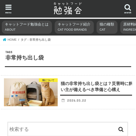
menu
search
キャットフード勉強会とは
キャットフード紹介
猫の種類
原材料
ABOUT
CAT FOOD BRANDS
CAT
INGRED
HOME
タグ : 非常持ち出し袋
非常持ち出し袋
猫について
猫の非常持ち出し袋とは？災害時に飼
い主が備えるべき準備と心構え
2026.05.22