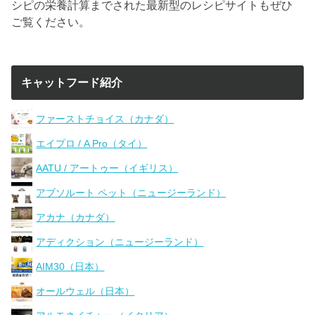
シピの栄養計算までされた最新型のレシピサイトもぜひ
ご覧ください。
キャットフード紹介
ファーストチョイス（カナダ）
エイプロ / A Pro（タイ）
AATU / アートゥー（イギリス）
アブソルート ペット（ニュージーランド）
アカナ（カナダ）
アディクション（ニュージーランド）
AIM30（日本）
オールウェル（日本）