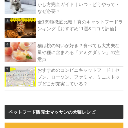
かし方完全ガイド｜いつ・どうやって・
なぜ必要？
全139種徹底比較！真のキャットフードラ
ンキング【おすすめ11選&口コミ評価】
猫は桃の匂いが好き？食べても大丈夫な
量や種に含まれる「アミグダリン」の注
意点
おすすめのコンビニキャットフード！セ
ブン、ローソン、ファミマ、ミニストッ
プどこが充実している？
ペットフード販売士マッサンの犬猫レシピ