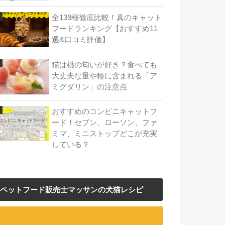
全139種徹底比較！真のキャット
フードランキング【おすすめ11
選&口コミ評価】
猫は桃の匂いが好き？食べても
大丈夫な量や種に含まれる「ア
ミグダリン」の注意点
おすすめのコンビニキャットフ
ード！セブン、ローソン、ファ
ミマ、ミニストップどこが充実
している？
ペットフード販売士マッサンの犬猫レシピ