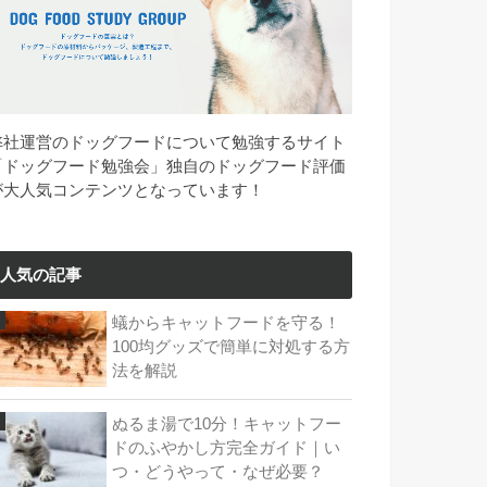
弊社運営のドッグフードについて勉強するサイト
「ドッグフード勉強会」独自のドッグフード評価
が大人気コンテンツとなっています！
人気の記事
蟻からキャットフードを守る！
100均グッズで簡単に対処する方
法を解説
ぬるま湯で10分！キャットフー
ドのふやかし方完全ガイド｜い
つ・どうやって・なぜ必要？