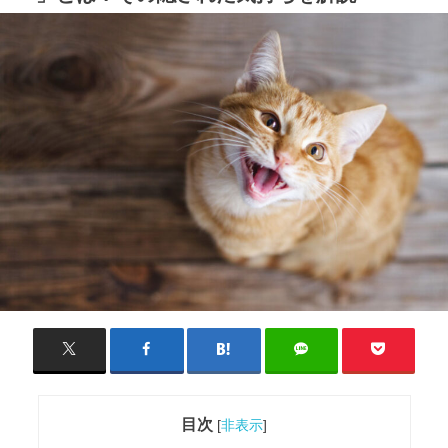
目次
[
非表示
]