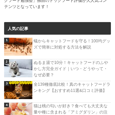
グフード勉強会」独自のドッグフード評価が大人気コン
テンツとなっています！
人気の記事
蟻からキャットフードを守る！100均グッ
ズで簡単に対処する方法を解説
ぬるま湯で10分！キャットフードのふや
かし方完全ガイド｜いつ・どうやって・
なぜ必要？
全139種徹底比較！真のキャットフードラ
ンキング【おすすめ11選&口コミ評価】
猫は桃の匂いが好き？食べても大丈夫な
量や種に含まれる「アミグダリン」の注