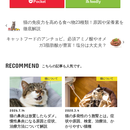
Pocket
feedly
猫の免疫力を高める食べ物23種類！原因や栄養素を
徹底解説
キャットフードのアンチョビ。必須アミノ酸やオメ
ガ3脂肪酸が豊富！塩分は大丈夫？
RECOMMEND
こちらの記事も人気です。
猫について
猫について
2026.7.14
2020.3.4
猫の鼻炎は放置したらダメ。
猫の多発性のう胞腎とは。症
慢性鼻炎になる原因と症状、
状や原因、検査、治療法、か
治療方法について解説
かりやすい猫種