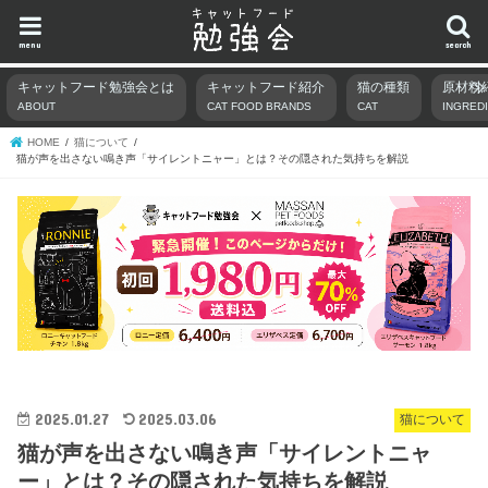
menu
search
キャットフード勉強会とは
キャットフード紹介
猫の種類
原材料
ABOUT
CAT FOOD BRANDS
CAT
INGRED
HOME
猫について
猫が声を出さない鳴き声「サイレントニャー」とは？その隠された気持ちを解説
2025.01.27
2025.03.06
猫について
猫が声を出さない鳴き声「サイレントニャ
ー」とは？その隠された気持ちを解説