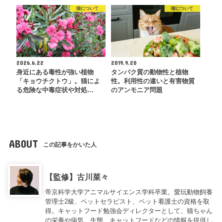
猫について
猫について
2026.6.22
2019.9.20
身近にある毒性が強い植物
タンパク質の動物性と植物
「キョウチクトウ」。猫によ
性。利用性の違いと有害物質
る危険な中毒症状や対処…
のアンモニア問題
ABOUT
この記事をかいた人
【監修】古川菜々
帝京科学大学アニマルサイエンス学科卒業。愛玩動物飼養
管理士2級、ペットセラピスト、ペット看護士の資格を取
得。キャットフード勉強会ディレクターとして、猫ちゃん
の栄養や病気、生態、キャットフードなどの情報を提供し