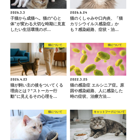
2026.3.3
2026.6.24
子猫から成猫へ。猫の“心と
猫のくしゃみや口内炎、「猫
体”が変わる大切な時期に見直
カリシウイルス感染症」か
したい生活環境のポ…
も？感染経路、症状・治…
猫について
猫について
2026.4.23
2022.3.25
猫が飼い主の後をついてくる
猫の感染症 エルシニア症。原
理由とは？“ストーカー行
因や感染経路、人に感染した
動”に見えるその心理を…
時の症状、治療方法…
猫について
キャットフードについて