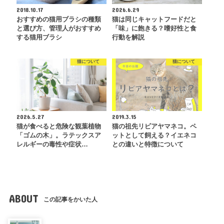
2018.10.17
2026.6.29
おすすめの猫用ブラシの種類
猫は同じキャットフードだと
と選び方、管理人がおすすめ
「味」に飽きる？嗜好性と食
する猫用ブラシ
行動を解説
猫について
猫について
2026.5.27
2019.3.15
猫が食べると危険な観葉植物
猫の祖先リビアヤマネコ。ペ
「ゴムの木」。ラテックスア
ットとして飼える？イエネコ
レルギーの毒性や症状…
との違いと特徴について
ABOUT
この記事をかいた人