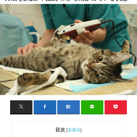
目次
[
非表示
]