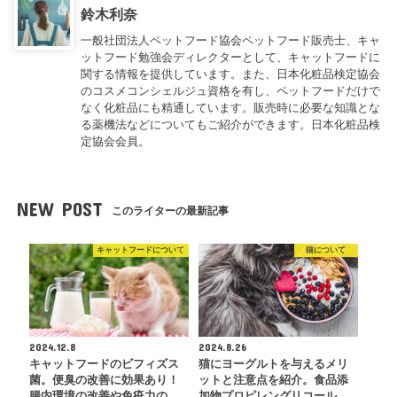
鈴木利奈
一般社団法人ペットフード協会ペットフード販売士、キャ
ットフード勉強会ディレクターとして、キャットフードに
関する情報を提供しています。また、日本化粧品検定協会
のコスメコンシェルジュ資格を有し、ペットフードだけで
なく化粧品にも精通しています。販売時に必要な知識とな
る薬機法などについてもご紹介ができます。日本化粧品検
定協会会員。
NEW POST
このライターの最新記事
キャットフードについて
猫について
2024.12.8
2024.8.26
キャットフードのビフィズス
猫にヨーグルトを与えるメリ
菌。便臭の改善に効果あり！
ットと注意点を紹介。食品添
腸内環境の改善や免疫力の…
加物プロピレングリコール…