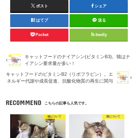
ポスト
シェア
はてブ
送る
Pocket
feedly
キャットフードのナイアシン(ビタミンB3)。猫はナ
イアシン要求量が多い！
キャットフードのビタミンB2（リボフラビン）。エ
ネルギー代謝や成長促進、抗酸化物質の再生に関与
RECOMMEND
こちらの記事も人気です。
猫について
猫について