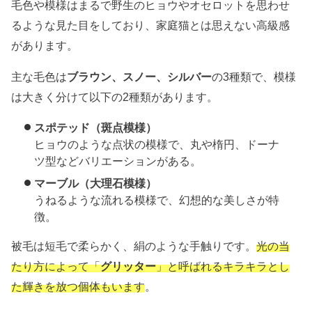
毛色や模様はまるで野生のヒョウやオセロットを思わせ
るような見た目をしており、家庭猫とは思えない高級感
があります。
主な毛色は
ブラウン、スノー、シルバー
の3種類で、模様
は大きく分けて以下の2種類があります。
スポテッド（斑点模様）
ヒョウのような点状の模様で、丸や楕円、ドーナ
ツ型などバリエーションがある。
マーブル（大理石模様）
うねるような流れる模様で、幻想的な美しさが特
徴。
被毛は短毛で柔らかく、絹のような手触りです。
光の当
たり方によって「
グリッター
」と呼ばれるキラキラとし
た輝きを放つ個体もいます
。