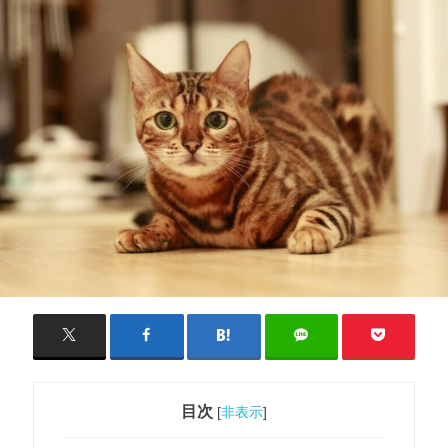
目次
[
非表示
]