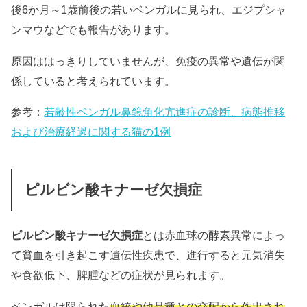
後6か月～1歳前後の若いベンガルに見られ、エジプシャ
ンマウなどでも報告があります。
原因ははっきりしていませんが、免疫の異常や遺伝が関
係していると考えられています。
参考：
若齢性ベンガル鼻鏡角化亢進症の診断、病態推移
および治療経過に関する猫の1例
ピルビン酸キナーゼ欠損症
ピルビン酸キナーゼ欠損症
とは赤血球の酵素異常によっ
て貧血を引き起こす遺伝性疾患で、進行すると元気消失
や食欲低下、脾腫などの症状が見られます。
ベンガルは限られた
血統や他品種との交配から作出され