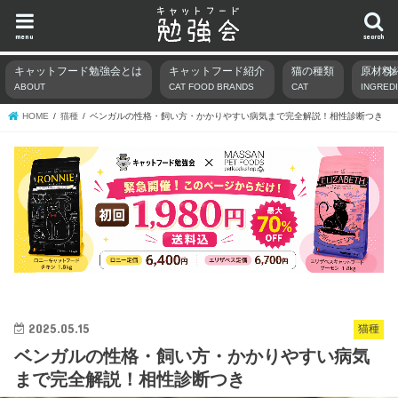
menu
search
キャットフード勉強会とは
キャットフード紹介
猫の種類
原材料
ABOUT
CAT FOOD BRANDS
CAT
INGRED
HOME
猫種
ベンガルの性格・飼い方・かかりやすい病気まで完全解説！相性診断つき
2025.05.15
猫種
ベンガルの性格・飼い方・かかりやすい病気
まで完全解説！相性診断つき