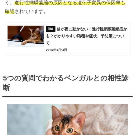
く、
進行性網膜萎縮の原因となる遺伝子変異の保因率も
確認
されています。
猫が夜に動かない！進行性網膜萎縮症か
も？かかりやすい猫種や症状、予防策につい
て
2025年4月13日
5つの質問でわかるベンガルとの相性診
断