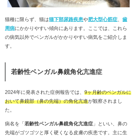
猫種に限らず、猫は
猫下部尿路疾患
や
肥大型心筋症
、
歯
周病
にかかりやすい傾向にあります。ここでは、これら
の病気以外でベンガルがかかりやすい病気をご紹介しま
す。
若齢性ベンガル鼻鏡角化亢進症
2024年に発表された症例報告では、
9ヶ月齢のベンガルに
おいて鼻鏡部（鼻の先端）の角化亢進
が観察されまし
た。
病名を「
若齢性ベンガル鼻鏡角化亢進症
」といい、
鼻の
先端がゴツゴツと厚く硬くなる皮膚の疾患です。主に生