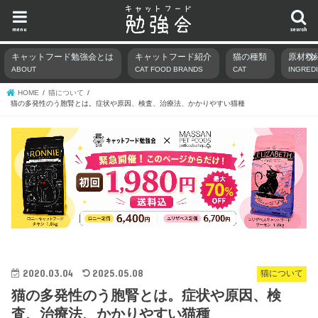
menu
search
キャットフード勉強会とは
キャットフード紹介
猫の種類
原材料
ABOUT
CAT FOOD BRANDS
CAT
INGRED
HOME
猫について
猫の多発性のう胞腎とは。症状や原因、検査、治療法、かかりやすい猫種
2020.03.04
2025.05.08
猫について
猫の多発性のう胞腎とは。症状や原因、検
査、治療法、かかりやすい猫種