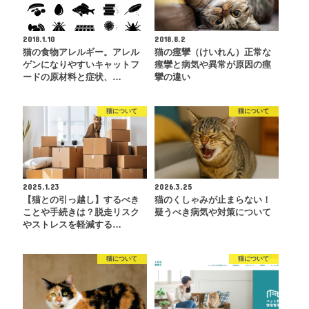
2018.1.10
2018.8.2
猫の食物アレルギー。アレル
猫の痙攣（けいれん）正常な
ゲンになりやすいキャットフ
痙攣と病気や異常が原因の痙
ードの原材料と症状、…
攣の違い
猫について
猫について
2025.1.23
2026.3.25
【猫との引っ越し】するべき
猫のくしゃみが止まらない！
ことや手続きは？脱走リスク
疑うべき病気や対策について
やストレスを軽減する…
猫について
猫について