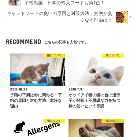
ド輸出国、日本の輸入フードも第1位！
キャットフードの臭いの原因と対策方法、糞便が臭
くなる理由は？
RECOMMEND
こちらの記事も人気です。
猫について
猫について
2018.10.29
2018.7.9
子猫の下痢は命に関わる！下
オッドアイ猫の瞳の色は遺伝
痢の原因と対処方法、危険な
子が関係！不思議な力を持つ
理由
神の使いという伝説
猫について
猫について