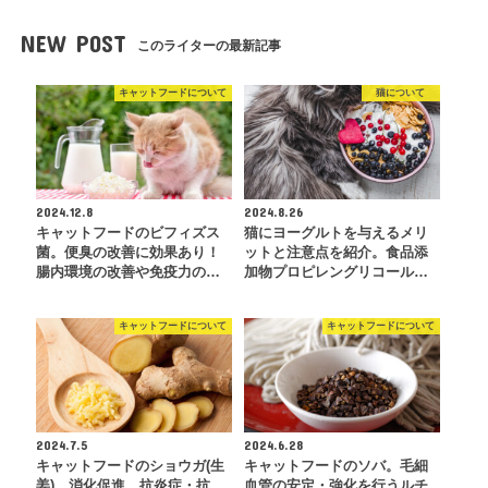
NEW POST
このライターの最新記事
キャットフードについて
猫について
2024.12.8
2024.8.26
キャットフードのビフィズス
猫にヨーグルトを与えるメリ
菌。便臭の改善に効果あり！
ットと注意点を紹介。食品添
腸内環境の改善や免疫力の…
加物プロピレングリコール…
キャットフードについて
キャットフードについて
2024.7.5
2024.6.28
キャットフードのショウガ(生
キャットフードのソバ。毛細
姜)。消化促進、抗炎症・抗
血管の安定・強化を行うルチ