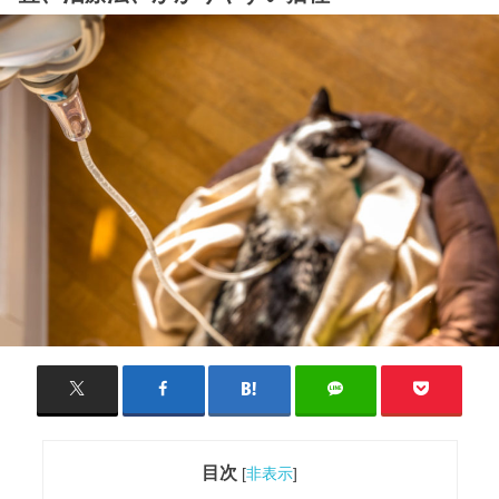
目次
[
非表示
]