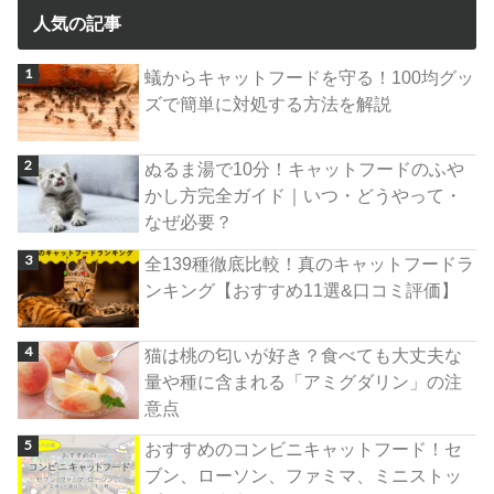
人気の記事
蟻からキャットフードを守る！100均グッ
ズで簡単に対処する方法を解説
ぬるま湯で10分！キャットフードのふや
かし方完全ガイド｜いつ・どうやって・
なぜ必要？
全139種徹底比較！真のキャットフードラ
ンキング【おすすめ11選&口コミ評価】
猫は桃の匂いが好き？食べても大丈夫な
量や種に含まれる「アミグダリン」の注
意点
おすすめのコンビニキャットフード！セ
ブン、ローソン、ファミマ、ミニストッ