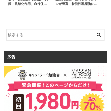
菌・抗酸化作用、血行促…
ンが豊富！特発性乳糜胸に…
広告