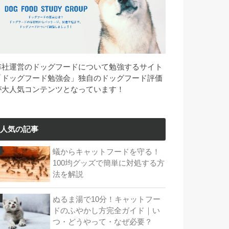
弊社運営のドッグフードについて勉強するサイト
「ドッグフード勉強会」独自のドッグフード評価
が大人気コンテンツとなっています！
人気の記事
蟻からキャットフードを守る！
100均グッズで簡単に対処する方
法を解説
ぬるま湯で10分！キャットフー
ドのふやかし方完全ガイド｜い
つ・どうやって・なぜ必要？