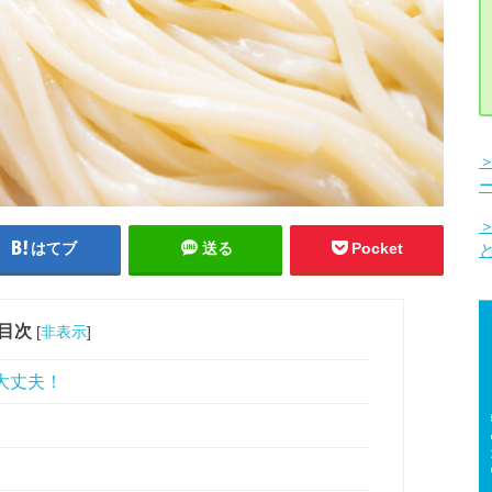
はてブ
送る
Pocket
目次
[
非表示
]
大丈夫！