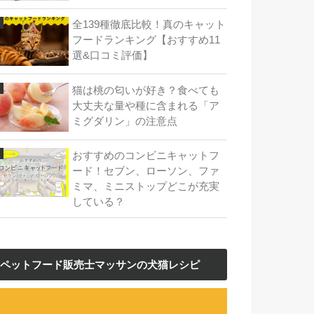
全139種徹底比較！真のキャット
フードランキング【おすすめ11
選&口コミ評価】
猫は桃の匂いが好き？食べても
大丈夫な量や種に含まれる「ア
ミグダリン」の注意点
おすすめのコンビニキャットフ
ード！セブン、ローソン、ファ
ミマ、ミニストップどこが充実
している？
ペットフード販売士マッサンの犬猫レシピ