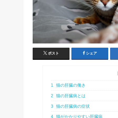
ポスト
シェア
1
猫の肝臓の働き
2
猫の肝臓病とは
3
猫の肝臓病の症状
4
猫がかかりやすい肝臓病