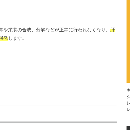
毒や栄養の合成、分解などが正常に行われなくなり、
肝
併発
します。