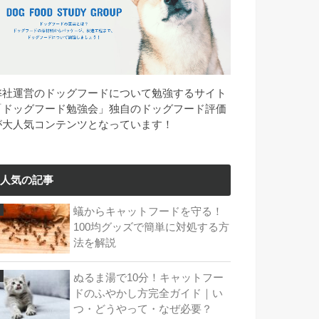
弊社運営のドッグフードについて勉強するサイト
「ドッグフード勉強会」独自のドッグフード評価
が大人気コンテンツとなっています！
人気の記事
蟻からキャットフードを守る！
100均グッズで簡単に対処する方
法を解説
ぬるま湯で10分！キャットフー
ドのふやかし方完全ガイド｜い
つ・どうやって・なぜ必要？