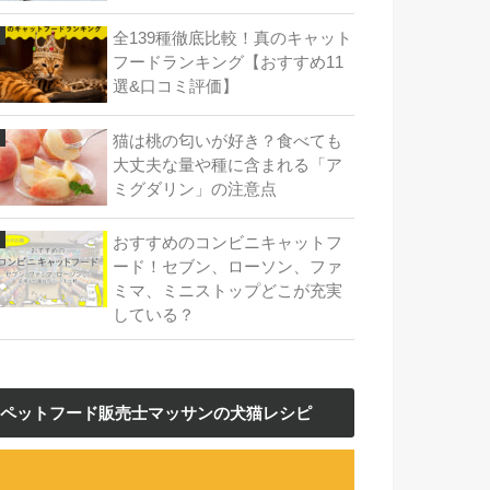
全139種徹底比較！真のキャット
フードランキング【おすすめ11
選&口コミ評価】
猫は桃の匂いが好き？食べても
大丈夫な量や種に含まれる「ア
ミグダリン」の注意点
おすすめのコンビニキャットフ
ード！セブン、ローソン、ファ
ミマ、ミニストップどこが充実
している？
ペットフード販売士マッサンの犬猫レシピ