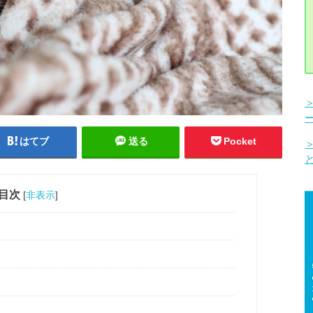
はてブ
送る
Pocket
目次
[
非表示
]