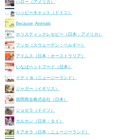
ハロー（アメリカ）
ハッピーキャット（ドイツ）
Because, Animals
ホリスティックレセピー（日本：アメリカ）
フッセ（スウェーデン：ベルギー）
アイムス（日本：オーストラリア）
いなばペットフード（日本）
イティ iti（ニュージーランド）
ジャガー（イギリス）
徳岡商会株式会社（日本）
ジョセラ（ドイツ）
カルカン（日本：タイ）
キアオラ（日本：ニュージーランド）