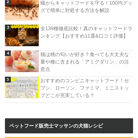
蟻からキャットフードを守る！100均グッ
ズで簡単に対処する方法を解説
全139種徹底比較！真のキャットフードラ
ンキング【おすすめ11選&口コミ評価】
猫は桃の匂いが好き？食べても大丈夫な
量や種に含まれる「アミグダリン」の注
意点
おすすめのコンビニキャットフード！セ
ブン、ローソン、ファミマ、ミニストッ
プどこが充実している？
ペットフード販売士マッサンの犬猫レシピ