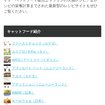
シピの栄養計算までされた最新型のレシピサイトもぜひ
ご覧ください。
キャットフード紹介
ファーストチョイス（カナダ）
エイプロ / A Pro（タイ）
AATU / アートゥー（イギリス）
アブソルート ペット（ニュージーランド）
アカナ（カナダ）
アディクション（ニュージーランド）
AIM30（日本）
オールウェル（日本）