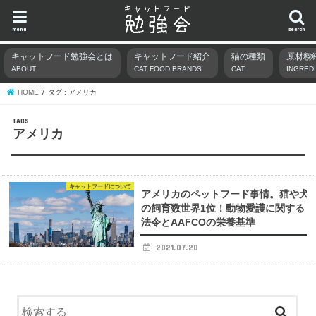
menu
search
キャットフード勉強会とは
キャットフード紹介
猫の種類
原材料
ABOUT
CAT FOOD BRANDS
CAT
INGRED
HOME
タグ : アメリカ
アメリカ
キャットフードについて
アメリカのペットフード事情。猫や犬
の飼育数世界1位！動物愛護に関する
法令とAAFCOの栄養基準
2021.07.20