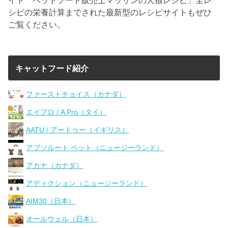
シピの栄養計算までされた最新型のレシピサイトもぜひ
ご覧ください。
キャットフード紹介
ファーストチョイス（カナダ）
エイプロ / A Pro（タイ）
AATU / アートゥー（イギリス）
アブソルート ペット（ニュージーランド）
アカナ（カナダ）
アディクション（ニュージーランド）
AIM30（日本）
オールウェル（日本）