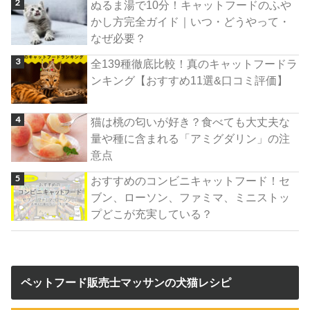
ぬるま湯で10分！キャットフードのふや
かし方完全ガイド｜いつ・どうやって・
なぜ必要？
全139種徹底比較！真のキャットフードラ
ンキング【おすすめ11選&口コミ評価】
猫は桃の匂いが好き？食べても大丈夫な
量や種に含まれる「アミグダリン」の注
意点
おすすめのコンビニキャットフード！セ
ブン、ローソン、ファミマ、ミニストッ
プどこが充実している？
ペットフード販売士マッサンの犬猫レシピ