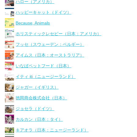
ハロー（アメリカ）
ハッピーキャット（ドイツ）
Because, Animals
ホリスティックレセピー（日本：アメリカ）
フッセ（スウェーデン：ベルギー）
アイムス（日本：オーストラリア）
いなばペットフード（日本）
イティ iti（ニュージーランド）
ジャガー（イギリス）
徳岡商会株式会社（日本）
ジョセラ（ドイツ）
カルカン（日本：タイ）
キアオラ（日本：ニュージーランド）