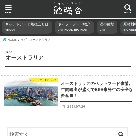
menu
search
キャットフード勉強会とは
キャットフード紹介
猫の種類
原材料
ABOUT
CAT FOOD BRANDS
CAT
INGRED
HOME
タグ : オーストラリア
オーストラリア
キャットフードについて
オーストラリアのペットフード事情。
牛肉輸出が盛んでBSE未発生の安全な
畜産国！
2021.07.29