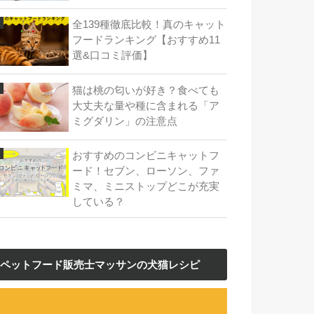
全139種徹底比較！真のキャット
フードランキング【おすすめ11
選&口コミ評価】
猫は桃の匂いが好き？食べても
大丈夫な量や種に含まれる「ア
ミグダリン」の注意点
おすすめのコンビニキャットフ
ード！セブン、ローソン、ファ
ミマ、ミニストップどこが充実
している？
ペットフード販売士マッサンの犬猫レシピ