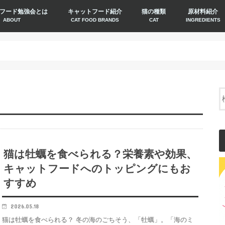
フード勉強会とは
キャットフード紹介
猫の種類
原材料紹介
ABOUT
CAT FOOD BRANDS
CAT
INGREDIENTS
猫は牡蠣を食べられる？栄養素や効果、
キャットフードへのトッピングにもお
すすめ
2026.05.18
猫は牡蠣を食べられる？ 冬の海のごちそう、「牡蠣」。「海のミ