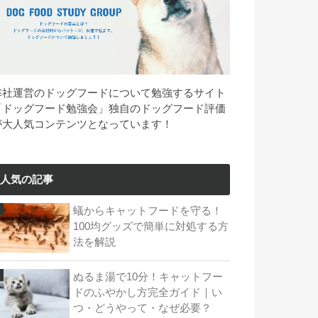
弊社運営のドッグフードについて勉強するサイト
「ドッグフード勉強会」独自のドッグフード評価
が大人気コンテンツとなっています！
人気の記事
蟻からキャットフードを守る！
100均グッズで簡単に対処する方
法を解説
ぬるま湯で10分！キャットフー
ドのふやかし方完全ガイド｜い
つ・どうやって・なぜ必要？