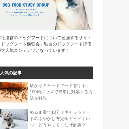
弊社運営のドッグフードについて勉強するサイト
「ドッグフード勉強会」独自のドッグフード評価
が大人気コンテンツとなっています！
人気の記事
蟻からキャットフードを守る！
100均グッズで簡単に対処する方
法を解説
ぬるま湯で10分！キャットフー
ドのふやかし方完全ガイド｜い
つ・どうやって・なぜ必要？