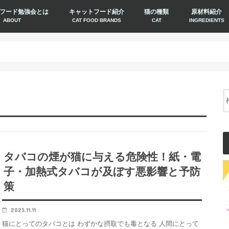
フード勉強会とは
キャットフード紹介
猫の種類
原材料紹介
ABOUT
CAT FOOD BRANDS
CAT
INGREDIENTS
タバコの煙が猫に与える危険性！紙・電
子・加熱式タバコが及ぼす悪影響と予防
策
2025.11.11
猫にとってのタバコとは わずかな摂取でも毒となる 人間にとって