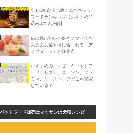
全139種徹底比較！真のキャット
フードランキング【おすすめ11
選&口コミ評価】
猫は桃の匂いが好き？食べても
大丈夫な量や種に含まれる「ア
ミグダリン」の注意点
おすすめのコンビニキャットフ
ード！セブン、ローソン、ファ
ミマ、ミニストップどこが充実
している？
ペットフード販売士マッサンの犬猫レシピ