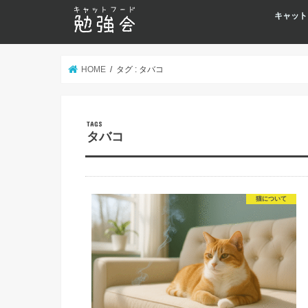
キャット
HOME
タグ : タバコ
タバコ
猫について