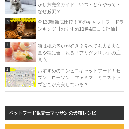
かし方完全ガイド｜いつ・どうやって・
なぜ必要？
全139種徹底比較！真のキャットフードラ
ンキング【おすすめ11選&口コミ評価】
猫は桃の匂いが好き？食べても大丈夫な
量や種に含まれる「アミグダリン」の注
意点
おすすめのコンビニキャットフード！セ
ブン、ローソン、ファミマ、ミニストッ
プどこが充実している？
ペットフード販売士マッサンの犬猫レシピ