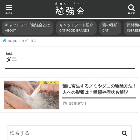
menu
search
キャットフード勉強会とは
キャットフード紹介
猫の種類
原材料
ABOUT
CAT FOOD BRANDS
CAT
INGRED
HOME
タグ : ダニ
ダニ
猫について
猫に寄生するノミやダニの駆除方法！
人への影響は？種類や症状も解説
2018.07.12