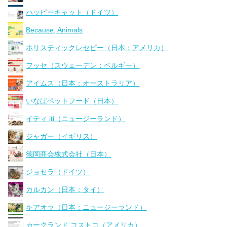
ハッピーキャット（ドイツ）
Because, Animals
ホリスティックレセピー（日本：アメリカ）
フッセ（スウェーデン：ベルギー）
アイムス（日本：オーストラリア）
いなばペットフード（日本）
イティ iti（ニュージーランド）
ジャガー（イギリス）
徳岡商会株式会社（日本）
ジョセラ（ドイツ）
カルカン（日本：タイ）
キアオラ（日本：ニュージーランド）
カークランド コストコ（アメリカ）