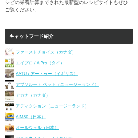
シピの栄養計算までされた最新型のレシピサイトもぜひ
ご覧ください。
キャットフード紹介
ファーストチョイス（カナダ）
エイプロ / A Pro（タイ）
AATU / アートゥー（イギリス）
アブソルート ペット（ニュージーランド）
アカナ（カナダ）
アディクション（ニュージーランド）
AIM30（日本）
オールウェル（日本）