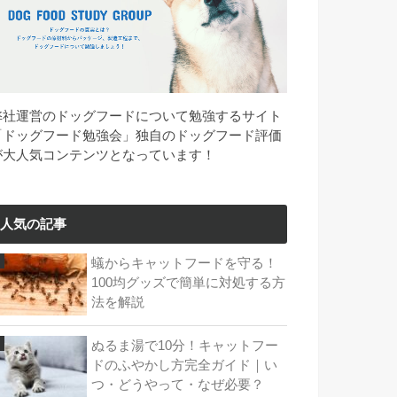
弊社運営のドッグフードについて勉強するサイト
「ドッグフード勉強会」独自のドッグフード評価
が大人気コンテンツとなっています！
人気の記事
蟻からキャットフードを守る！
100均グッズで簡単に対処する方
法を解説
ぬるま湯で10分！キャットフー
ドのふやかし方完全ガイド｜い
つ・どうやって・なぜ必要？