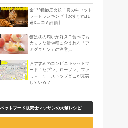
全139種徹底比較！真のキャット
フードランキング【おすすめ11
選&口コミ評価】
猫は桃の匂いが好き？食べても
大丈夫な量や種に含まれる「ア
ミグダリン」の注意点
おすすめのコンビニキャットフ
ード！セブン、ローソン、ファ
ミマ、ミニストップどこが充実
している？
ペットフード販売士マッサンの犬猫レシピ