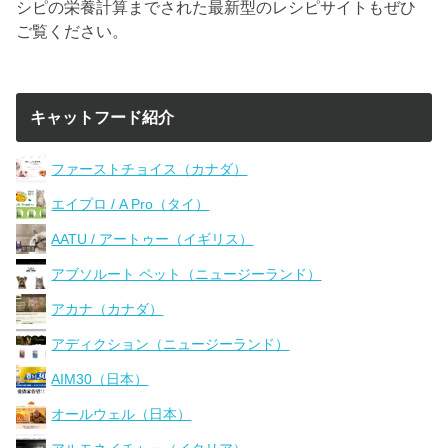
シピの栄養計算までされた最新型のレシピサイトもぜひ
ご覧ください。
キャットフード紹介
ファーストチョイス（カナダ）
エイプロ / A Pro（タイ）
AATU / アートゥー（イギリス）
アブソルート ペット（ニュージーランド）
アカナ（カナダ）
アディクション（ニュージーランド）
AIM30（日本）
オールウェル（日本）