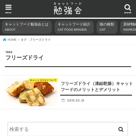
menu
search
キャットフード勉強会とは
キャットフード紹介
猫の種類
原材料
ABOUT
CAT FOOD BRANDS
CAT
INGRED
HOME
タグ : フリーズドライ
フリーズドライ
キャットフードについて
フリーズドライ（凍結乾燥）キャット
フードのメリットとデメリット
2019.02.12