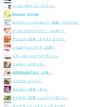
ハッピーキャット（ドイツ）
Because, Animals
ホリスティックレセピー（日本：アメリカ）
フッセ（スウェーデン：ベルギー）
アイムス（日本：オーストラリア）
いなばペットフード（日本）
イティ iti（ニュージーランド）
ジャガー（イギリス）
徳岡商会株式会社（日本）
ジョセラ（ドイツ）
カルカン（日本：タイ）
キアオラ（日本：ニュージーランド）
カークランド コストコ（アメリカ）