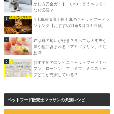
かし方完全ガイド｜いつ・どうやって・
なぜ必要？
全139種徹底比較！真のキャットフードラ
ンキング【おすすめ11選&口コミ評価】
猫は桃の匂いが好き？食べても大丈夫な
量や種に含まれる「アミグダリン」の注
意点
おすすめのコンビニキャットフード！セ
ブン、ローソン、ファミマ、ミニストッ
プどこが充実している？
ペットフード販売士マッサンの犬猫レシピ