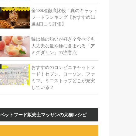
全139種徹底比較！真のキャット
フードランキング【おすすめ11
選&口コミ評価】
猫は桃の匂いが好き？食べても
大丈夫な量や種に含まれる「ア
ミグダリン」の注意点
おすすめのコンビニキャットフ
ード！セブン、ローソン、ファ
ミマ、ミニストップどこが充実
している？
ペットフード販売士マッサンの犬猫レシピ