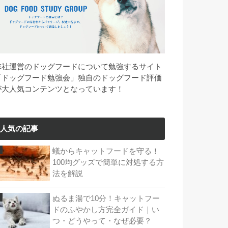
弊社運営のドッグフードについて勉強するサイト
「ドッグフード勉強会」独自のドッグフード評価
が大人気コンテンツとなっています！
人気の記事
蟻からキャットフードを守る！
100均グッズで簡単に対処する方
法を解説
ぬるま湯で10分！キャットフー
ドのふやかし方完全ガイド｜い
つ・どうやって・なぜ必要？