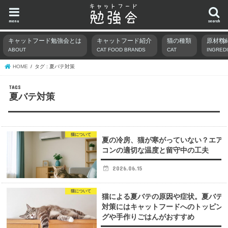
menu
search
キャットフード勉強会とは
キャットフード紹介
猫の種類
原材料
ABOUT
CAT FOOD BRANDS
CAT
INGRED
HOME
タグ : 夏バテ対策
夏バテ対策
猫について
夏の冷房、猫が寒がっていない？エア
コンの適切な温度と留守中の工夫
2026.06.15
猫について
猫による夏バテの原因や症状。夏バテ
対策にはキャットフードへのトッピン
グや手作りごはんがおすすめ