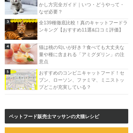
かし方完全ガイド｜いつ・どうやって・
なぜ必要？
全139種徹底比較！真のキャットフードラ
ンキング【おすすめ11選&口コミ評価】
猫は桃の匂いが好き？食べても大丈夫な
量や種に含まれる「アミグダリン」の注
意点
おすすめのコンビニキャットフード！セ
ブン、ローソン、ファミマ、ミニストッ
プどこが充実している？
ペットフード販売士マッサンの犬猫レシピ