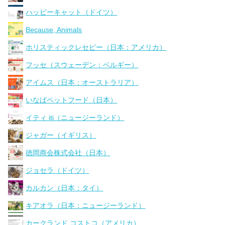
ハッピーキャット（ドイツ）
Because, Animals
ホリスティックレセピー（日本：アメリカ）
フッセ（スウェーデン：ベルギー）
アイムス（日本：オーストラリア）
いなばペットフード（日本）
イティ iti（ニュージーランド）
ジャガー（イギリス）
徳岡商会株式会社（日本）
ジョセラ（ドイツ）
カルカン（日本：タイ）
キアオラ（日本：ニュージーランド）
カークランド コストコ（アメリカ）