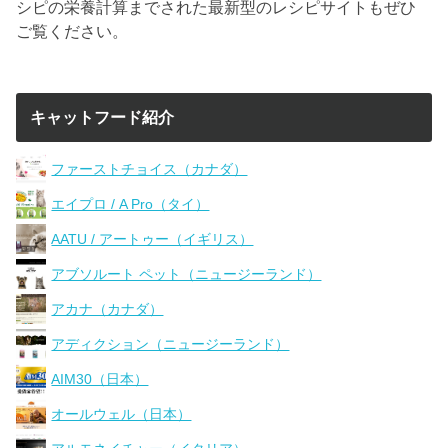
シピの栄養計算までされた最新型のレシピサイトもぜひ
ご覧ください。
キャットフード紹介
ファーストチョイス（カナダ）
エイプロ / A Pro（タイ）
AATU / アートゥー（イギリス）
アブソルート ペット（ニュージーランド）
アカナ（カナダ）
アディクション（ニュージーランド）
AIM30（日本）
オールウェル（日本）