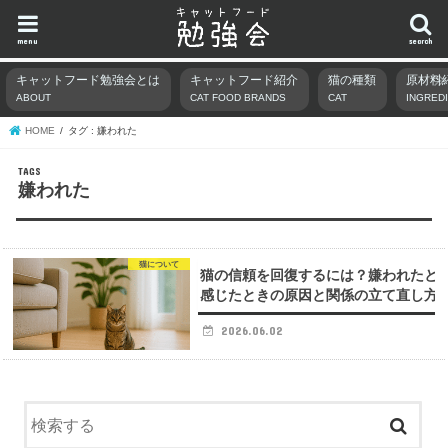
menu
search
キャットフード勉強会とは
キャットフード紹介
猫の種類
原材料
ABOUT
CAT FOOD BRANDS
CAT
INGRED
HOME
タグ : 嫌われた
嫌われた
猫について
猫の信頼を回復するには？嫌われたと
感じたときの原因と関係の立て直し方
2026.06.02