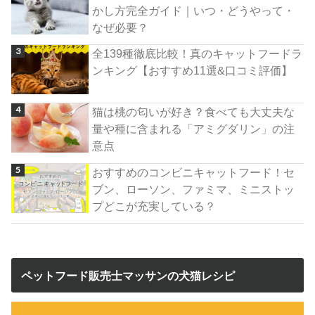
かし方完全ガイド｜いつ・どうやって・
なぜ必要？
全139種徹底比較！真のキャットフードラ
ンキング【おすすめ11選&口コミ評価】
猫は桃の匂いが好き？食べても大丈夫な
量や種に含まれる「アミグダリン」の注
意点
おすすめのコンビニキャットフード！セ
ブン、ローソン、ファミマ、ミニストッ
プどこが充実している？
ペットフード販売士マッサンの犬猫レシピ