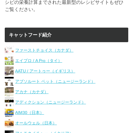
シピの栄養計算までされた最新型のレシピサイトもぜひ
ご覧ください。
キャットフード紹介
ファーストチョイス（カナダ）
エイプロ / A Pro（タイ）
AATU / アートゥー（イギリス）
アブソルート ペット（ニュージーランド）
アカナ（カナダ）
アディクション（ニュージーランド）
AIM30（日本）
オールウェル（日本）