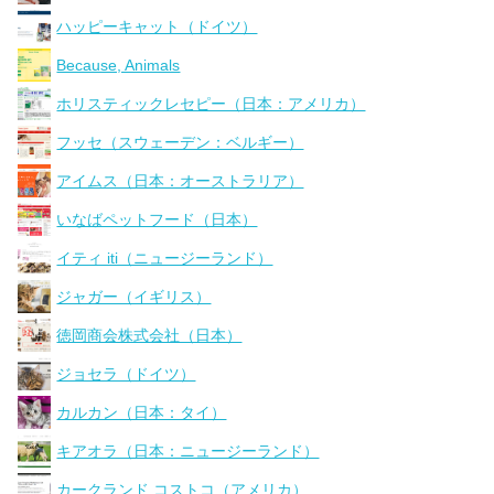
ハッピーキャット（ドイツ）
Because, Animals
ホリスティックレセピー（日本：アメリカ）
フッセ（スウェーデン：ベルギー）
アイムス（日本：オーストラリア）
いなばペットフード（日本）
イティ iti（ニュージーランド）
ジャガー（イギリス）
徳岡商会株式会社（日本）
ジョセラ（ドイツ）
カルカン（日本：タイ）
キアオラ（日本：ニュージーランド）
カークランド コストコ（アメリカ）