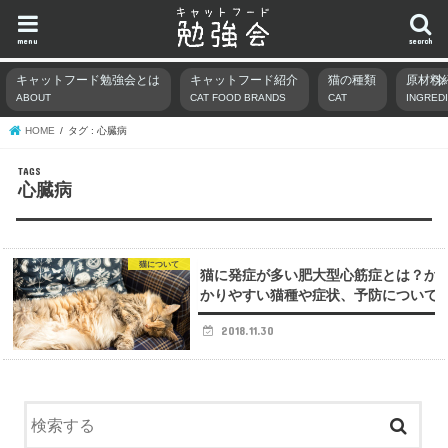
menu
search
キャットフード勉強会とは
キャットフード紹介
猫の種類
原材料
ABOUT
CAT FOOD BRANDS
CAT
INGRED
HOME
タグ : 心臓病
心臓病
猫について
猫に発症が多い肥大型心筋症とは？か
かりやすい猫種や症状、予防について
2018.11.30