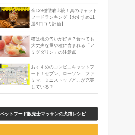
全139種徹底比較！真のキャット
フードランキング【おすすめ11
選&口コミ評価】
猫は桃の匂いが好き？食べても
大丈夫な量や種に含まれる「ア
ミグダリン」の注意点
おすすめのコンビニキャットフ
ード！セブン、ローソン、ファ
ミマ、ミニストップどこが充実
している？
ペットフード販売士マッサンの犬猫レシピ