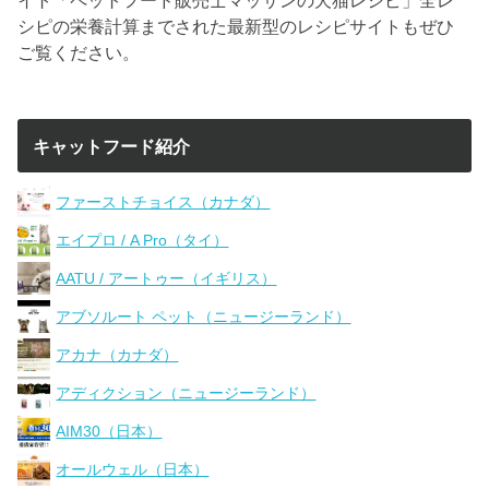
シピの栄養計算までされた最新型のレシピサイトもぜひ
ご覧ください。
キャットフード紹介
ファーストチョイス（カナダ）
エイプロ / A Pro（タイ）
AATU / アートゥー（イギリス）
アブソルート ペット（ニュージーランド）
アカナ（カナダ）
アディクション（ニュージーランド）
AIM30（日本）
オールウェル（日本）