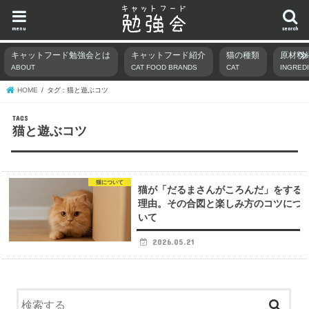
menu
search
キャットフード勉強会とは
キャットフード紹介
猫の種類
原材料
ABOUT
CAT FOOD BRANDS
CAT
INGRED
HOME
タグ : 猫と遊ぶコツ
猫と遊ぶコツ
猫について
猫が「だるまさんがころんだ」をする
理由。その合図と楽しみ方のコツにつ
いて
2026.05.21