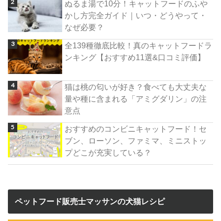
ぬるま湯で10分！キャットフードのふや
かし方完全ガイド｜いつ・どうやって・
なぜ必要？
全139種徹底比較！真のキャットフードラ
ンキング【おすすめ11選&口コミ評価】
猫は桃の匂いが好き？食べても大丈夫な
量や種に含まれる「アミグダリン」の注
意点
おすすめのコンビニキャットフード！セ
ブン、ローソン、ファミマ、ミニストッ
プどこが充実している？
ペットフード販売士マッサンの犬猫レシピ