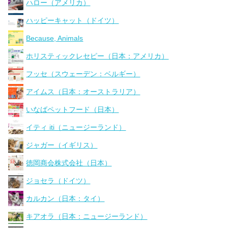
ハロー（アメリカ）
ハッピーキャット（ドイツ）
Because, Animals
ホリスティックレセピー（日本：アメリカ）
フッセ（スウェーデン：ベルギー）
アイムス（日本：オーストラリア）
いなばペットフード（日本）
イティ iti（ニュージーランド）
ジャガー（イギリス）
徳岡商会株式会社（日本）
ジョセラ（ドイツ）
カルカン（日本：タイ）
キアオラ（日本：ニュージーランド）